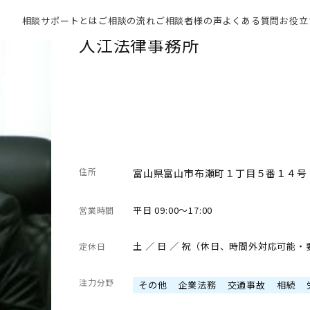
相談サポートとは
ご相談の流れ
ご相談者様の声
よくある質問
お役立
入江法律事務所
住所
富山県富山市布瀬町１丁目５番１４号
平日 09:00～17:00
営業時間
土 ／ 日 ／ 祝（休日、時間外対応可能
定休日
注力分野
その他
企業法務
交通事故
相続