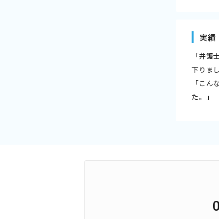
実績
「弁護
下りま
「こん
た。」