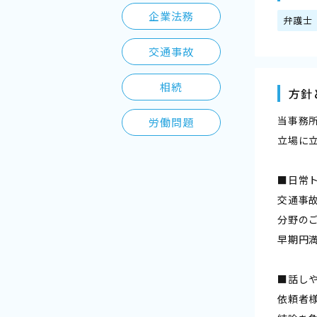
企業法務
弁護士
交通事故
相続
方針
当事務
労働問題
立場に
■日常
交通事
分野の
早期円
■話し
依頼者