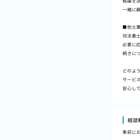
結論を
一緒に
■他士
司法書
必要に
続きに
どのよ
サービ
安心し
相談
事前に