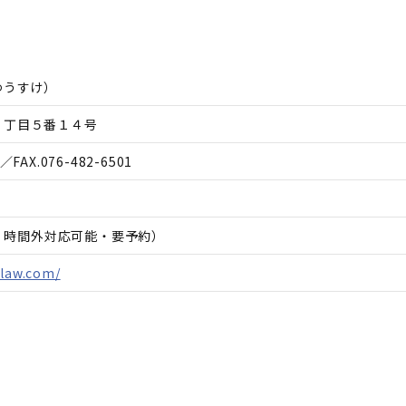
ゆうすけ
）
１丁目５番１４号
／FAX.
076-482-6501
日、時間外対応可能・要予約）
-law.com/