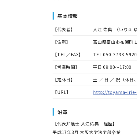
基本情報
【代表者】
入江 佑典
（
いりえ 
【住所】
富山県富山市布瀬町
【TEL／FAX】
TEL.
050-3733-5920
【営業時間】
平日 09:00～17:00
【定休日】
土 ／ 日 ／ 祝（休
【URL】
http://toyama-irie
沿革
【代表弁護士 入江佑典 経歴】
平成17年3月 大阪大学法学部卒業