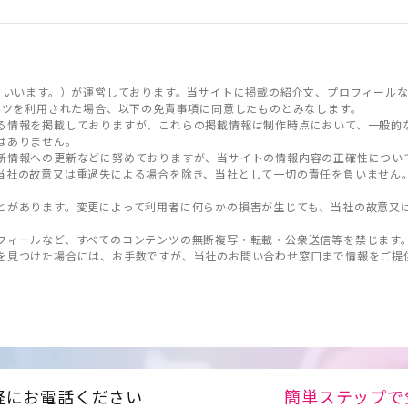
といいます。）が運営しております。当サイトに掲載の紹介文、プロフィールな
ンツを利用された場合、以下の免責事項に同意したものとみなします。
る情報を掲載しておりますが、これらの掲載情報は制作時点において、一般的
はありません。
新情報への更新などに努めておりますが、当サイトの情報内容の正確性につい
当社の故意又は重過失による場合を除き、当社として一切の責任を負いません
とがあります。変更によって利用者に何らかの損害が生じても、当社の故意又
フィールなど、すべてのコンテンツの無断複写・転載・公衆送信等を禁じます
を見つけた場合には、お手数ですが、当社のお問い合わせ窓口まで情報をご提
軽にお電話ください
簡単ステップで