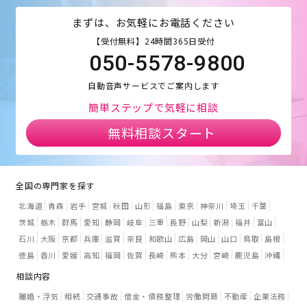
まずは、お気軽にお電話ください
【受付無料】24時間365日受付
050-5578-9800
自動音声サービスでご案内します
簡単ステップで気軽に相談
無料相談スタート
全国の専門家を探す
北海道
青森
岩手
宮城
秋田
山形
福島
東京
神奈川
埼玉
千葉
茨城
栃木
群馬
愛知
静岡
岐阜
三重
長野
山梨
新潟
福井
富山
石川
大阪
京都
兵庫
滋賀
奈良
和歌山
広島
岡山
山口
鳥取
島根
徳島
香川
愛媛
高知
福岡
佐賀
長崎
熊本
大分
宮崎
鹿児島
沖縄
相談内容
離婚・浮気
相続
交通事故
借金・債務整理
労働問題
不動産
企業法務