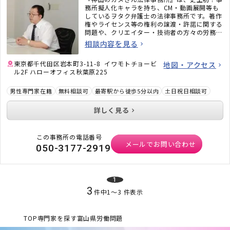
務所擬人化キャラを持ち、CM・動画展開等も
しているヲタク弁護士の法律事務所です。著作
権やライセンス等の権利の譲渡・許諾に関する
問題や、クリエイター・技術者の方々の労務問
題にも力を入れています。また、相続問題、遺
相談内容を見る
言書作成、戦略的離婚サービスなどもご好評い
ただいています。
東京都千代田区岩本町3-11-8 イワモトチョービ
地図・アクセス
ル2F ハローオフィス秋葉原225
男性専門家在籍
無料相談可
最寄駅から徒歩5分以内
土日祝日相談可
詳しく見る
この事務所の電話番号
メールでお問い合わせ
050-3177-2919
1
3
件中
1
〜
3
件表示
TOP
専門家を探す
富山県
労働問題