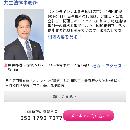
共生法律事務所
〈オンラインによる全国対応可〉〈初回相談
60分無料〉当事務所の代表は、弁護士・公認
会計士・税理士のライセンスに加え、宅地建物
取引士の資格を取得しおり、国税審判官、法人
税申告の経験も積んでいます。法務だけでな
く、税務のことまで考えた包括的なサポートを
相談内容を見る
ご提供いたします。不動産・相続でお困りの
方、顧問弁護士×顧問税理士をお探しの方はお
気軽にご相談ください。
東京都港区赤坂2-14-5 Daiwa赤坂ビル2階 Legal
地図・アクセス
Square
男性専門家在籍
オンライン相談可
無料相談可
最寄駅から徒歩5分以内
土日祝日相談可
平日19時以降相談可
詳しく見る
この事務所の電話番号
メールでお問い合わせ
050-1793-7377