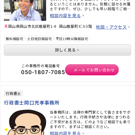
るということはありません。気軽に話せる弁護
士ですので、ぜひ、少しでも早い段階でご相談
ください。お気持ちの部分にもしっかりと寄り
相談内容を見る
添いながら、今できること・やるべきことをア
ドバイスいたします。
岡山県岡山市北区磨屋町1-6 岡山磨屋町ビル5階
地図・アクセス
無料相談可
土日祝日相談可
平日19時以降相談可
詳しく見る
この事務所の電話番号
メールでお問い合わせ
050-1807-7085
行政書士
行政書士岡口充孝事務所
当事務所は、法律の専門家として皆さまをサポ
ートいたします。行政手続きや法律にまつわる
ご不安がある方は、どのようなご相談でも承り
ますので、まずはご相談ください。
相談内容を見る