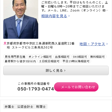
ご対応いたします。平日はもちろんのこと、土
曜・日曜も8時〜20時までご相談いただけま
す。メール、LINE、Zoom（オンライン）相談
も承ります。必ず何かしらのアドバイスをさせ
相談内容を見る
ていただきますので、お気軽にご連絡くださ
い。
京都府京都市中京区三条通新町西入釜座町22番
地図・アクセス
地 ストークビル三条烏丸502号
男性専門家在籍
オンライン相談可
出張相談可
SNS相談可
無料相談可
最寄駅から徒歩5分以内
土日祝日相談可
平日19時以降相談可
詳しく見る
この事務所の電話番号
メールでお問い合わせ
050-1793-0474
弁護士
公認会計士
税理士