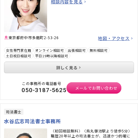
相談内容を見る
東京都府中市多磨町2-53-26
地図・アクセス
女性専門家在籍
オンライン相談可
出張相談可
無料相談可
土日祝日相談可
平日19時以降相談可
詳しく見る
この事務所の電話番号
メールでお問い合わせ
050-3187-5625
司法書士
水谷広志司法書士事務所
〈初回相談無料〉〈烏丸御池駅より徒歩5分〉
職歴20年以上の司法書士が、迅速かつ的確に