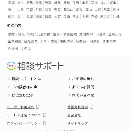
茨城
栃木
群馬
愛知
静岡
岐阜
三重
長野
山梨
新潟
福井
富山
石川
大阪
京都
兵庫
滋賀
奈良
和歌山
広島
岡山
山口
鳥取
島根
徳島
香川
愛媛
高知
福岡
佐賀
長崎
熊本
大分
宮崎
鹿児島
沖縄
相談内容
離婚・浮気
相続
交通事故
借金・債務整理
労働問題
不動産
企業法務
企業税務
会社設立
人事・労務
知的財産
補助金・助成金
刑事事件
許認可
その他
相談サポートとは
ご相談の流れ
ご相談者様の声
よくある質問
お役立ち記事
お問い合わせ
ユーザー利用規約
情報掲載規約
サービス運営について
運営会社
プライバシーポリシー
サイトマップ