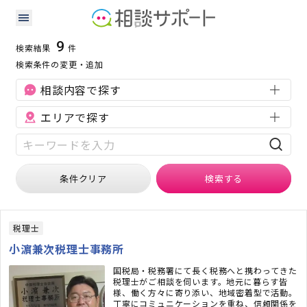
岡山県のその他に強い専門家の検索結果
検索条件：
岡山県
その他
9
検索結果
件
検索条件の変更・追加
相談内容で探す
エリアで探す
条件クリア
検索
する
税理士
小濵兼次税理士事務所
国税局・税務署にて長く税務へと携わってきた
税理士がご相談を伺います。地元に暮らす皆
様、働く方々に寄り添い、地域密着型で活動。
丁寧にコミュニケーションを重ね、信頼関係を