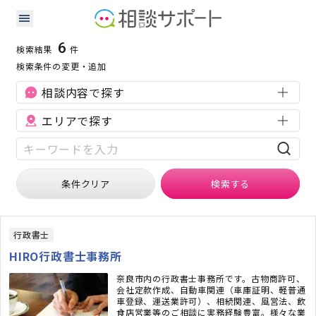
奈良県の許認可に強い専門家の検索結果
検索条件：
奈良県
許認可
6
検索結果
件
検索条件の変更・追加
相談内容で探す
エリアで探す
条件クリア
検索
する
行政書士
HIRO行政書士事務所
奈良市内の行政書士事務所です。古物商許可、
会社定款作成、自動車関連（車庫証明、軽普通
車登録、運送業許可）、相続関連、風営法、飲
食店営業等のご相談に実務経験豊富。様々な業