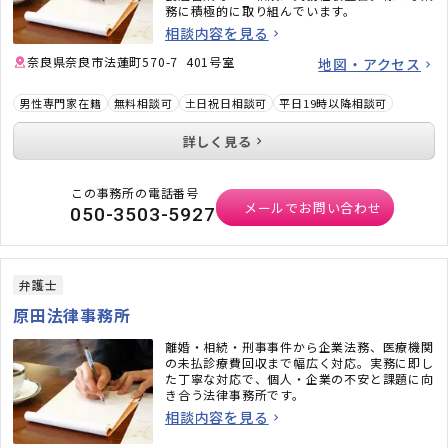
務に積極的に取り組んでいます。
相談内容を見る
奈良県奈良市法蓮町570-7 401号室
地図・アクセス
男性専門家在籍
無料相談可
土日祝日相談可
平日19時以降相談可
詳しく見る
この事務所の電話番号
メールでお問い合わせ
050-3503-5927
弁護士
原田法律事務所
離婚・相続・刑事事件から企業法務、医療機関
の未払診療費回収まで幅広く対応。実務に即し
た丁寧な対応で、個人・企業の不安と課題に向
き合う法律事務所です。
相談内容を見る