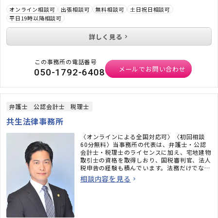
オンライン相談可
出張相談可
無料相談可
土日祝日相談可
平日19時以降相談可
詳しく見る
この事務所の電話番号
メールでお問い合わせ
050-1792-6408
弁護士
公認会計士
税理士
共生法律事務所
〈オンラインによる全国対応可〉〈初回相談
60分無料〉当事務所の代表は、弁護士・公認
会計士・税理士のライセンスに加え、宅地建物
取引士の資格を取得しおり、国税審判官、法人
税申告の経験も積んでいます。法務だけでな
く、税務のことまで考えた包括的なサポートを
相談内容を見る
ご提供いたします。不動産・相続でお困りの
方、顧問弁護士×顧問税理士をお探しの方はお
気軽にご相談ください。