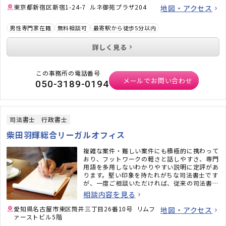
東京都新宿区新宿1-24-7 ルネ御苑プラザ204
地図・アクセス
男性専門家在籍
無料相談可
最寄駅から徒歩5分以内
詳しく見る
この事務所の電話番号
メールでお問い合わせ
050-3189-0194
司法書士
行政書士
柴田羽輝総合リーガルオフィス
複雑な案件・難しい案件にも積極的に携わって
おり、フットワークの軽さと話しやすさ、専門
用語を多用しないわかりやすい説明に定評があ
ります。堅い印象を持たれがちな司法書士です
が、一度ご相談いただければ、従来の司法書士
のイメージがガラッと変わるかと思います。ど
相談内容を見る
うぞお気軽にご相談ください。
愛知県名古屋市東区筒井三丁目26番10号 リムフ
地図・アクセス
ァーストビル5階