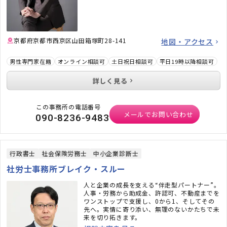
京都府京都市西京区山田箱塚町28-141
地図・アクセス
男性専門家在籍
オンライン相談可
土日祝日相談可
平日19時以降相談可
詳しく見る
この事務所の電話番号
メールでお問い合わせ
090-8236-9483
行政書士
社会保険労務士
中小企業診断士
社労士事務所ブレイク・スルー
人と企業の成長を支える“伴走型パートナー”。
人事・労務から助成金、許認可、不動産までを
ワンストップで支援し、0から1、そしてその
先へ。実情に寄り添い、無理のないかたちで未
来を切り拓きます。