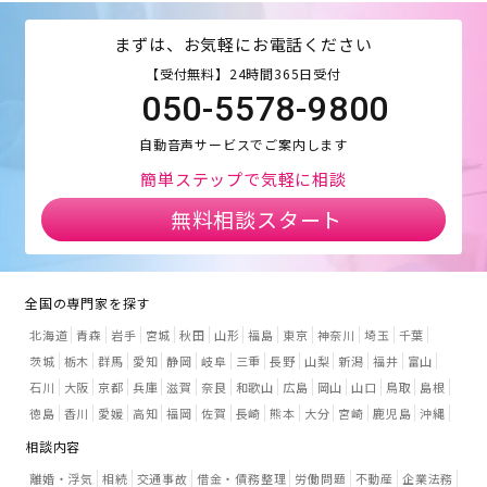
まずは、お気軽にお電話ください
【受付無料】24時間365日受付
050-5578-9800
自動音声サービスでご案内します
簡単ステップで気軽に相談
無料相談スタート
全国の専門家を探す
北海道
青森
岩手
宮城
秋田
山形
福島
東京
神奈川
埼玉
千葉
茨城
栃木
群馬
愛知
静岡
岐阜
三重
長野
山梨
新潟
福井
富山
石川
大阪
京都
兵庫
滋賀
奈良
和歌山
広島
岡山
山口
鳥取
島根
徳島
香川
愛媛
高知
福岡
佐賀
長崎
熊本
大分
宮崎
鹿児島
沖縄
相談内容
離婚・浮気
相続
交通事故
借金・債務整理
労働問題
不動産
企業法務