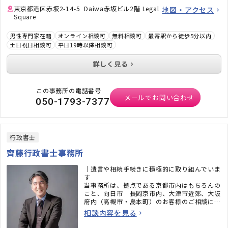
東京都港区赤坂2-14-5 Daiwa赤坂ビル2階 Legal
地図・アクセス
Square
男性専門家在籍
オンライン相談可
無料相談可
最寄駅から徒歩5分以内
土日祝日相談可
平日19時以降相談可
詳しく見る
この事務所の電話番号
メールでお問い合わせ
050-1793-7377
行政書士
齊藤行政書士事務所
｜遺言や相続手続きに積極的に取り組んでいま
す
当事務所は、拠点である京都市内はもちろんの
こと、向日市 長岡京市内、大津市近郊、大阪
府内（高槻市・島本町）のお客様のご相談にも
お応えしております。「他の士業事務所は敷居
相談内容を見る
が高くて……」とお思いの方も、ぜひお気軽に
ご相談ください。