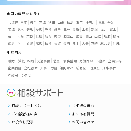
全国の専門家を探す
北海道
青森
岩手
宮城
秋田
山形
福島
東京
神奈川
埼玉
千葉
茨城
栃木
群馬
愛知
静岡
岐阜
三重
長野
山梨
新潟
福井
富山
石川
大阪
京都
兵庫
滋賀
奈良
和歌山
広島
岡山
山口
鳥取
島根
徳島
香川
愛媛
高知
福岡
佐賀
長崎
熊本
大分
宮崎
鹿児島
沖縄
相談内容
離婚・浮気
相続
交通事故
借金・債務整理
労働問題
不動産
企業法務
企業税務
会社設立
人事・労務
知的財産
補助金・助成金
刑事事件
許認可
その他
相談サポートとは
ご相談の流れ
ご相談者様の声
よくある質問
お役立ち記事
お問い合わせ