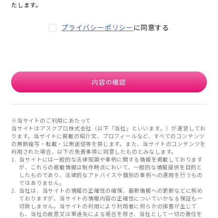
たします。
プライバシーポリシー
に同意する
内容の確認
※当サイトのご利用にあたって
当サイトはアスクプロ株式会社（以下「当社」といいます。）が運営してお
ります。当サイトに掲載の紹介文、プロフィールなど、すべてのコンテンツ
の無断複写・転載・公衆送信等を禁じます。また、当サイトのコンテンツを
利用された場合、以下の免責事項に同意したものとみなします。
当サイトには一般的な法律知識や事例に関する情報を掲載しております
が、これらの掲載情報は制作時点において、一般的な情報提供を目的と
したものであり、法律的なアドバイスや個別の事例への適用を行うもの
ではありません。
当社は、当サイトの情報の正確性の確保、最新情報への更新などに努め
ておりますが、当サイトの情報内容の正確性についていかなる保証も一
切致しません。当サイトの利用により利用者に何らかの損害が生じて
も、当社の故意又は重過失による場合を除き、当社として一切の責任を