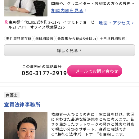
問題や、クリエイター・技術者の方々の労務問
題にも力を入れています。また、相続問題、遺
相談内容を見る
言書作成、戦略的離婚サービスなどもご好評い
ただいています。
東京都千代田区岩本町3-11-8 イワモトチョービ
地図・アクセス
ル2F ハローオフィス秋葉原225
男性専門家在籍
無料相談可
最寄駅から徒歩5分以内
土日祝日相談可
詳しく見る
この事務所の電話番号
メールでお問い合わせ
050-3177-2919
弁護士
室賀法律事務所
依頼者一人ひとりの声に丁寧に耳を傾け、状況
に合わせた最適な解決策をともに考えます。若
さを生かしたフットワークの軽さと誠実な対応
で幅広い分野をサポート。身近に相談でき
る“頼れる法律パートナー”を目指します。