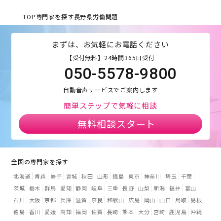
TOP
専門家を探す
長野県
労働問題
まずは、お気軽にお電話ください
【受付無料】24時間365日受付
050-5578-9800
自動音声サービスでご案内します
簡単ステップで気軽に相談
無料相談スタート
全国の専門家を探す
北海道
青森
岩手
宮城
秋田
山形
福島
東京
神奈川
埼玉
千葉
茨城
栃木
群馬
愛知
静岡
岐阜
三重
長野
山梨
新潟
福井
富山
石川
大阪
京都
兵庫
滋賀
奈良
和歌山
広島
岡山
山口
鳥取
島根
徳島
香川
愛媛
高知
福岡
佐賀
長崎
熊本
大分
宮崎
鹿児島
沖縄