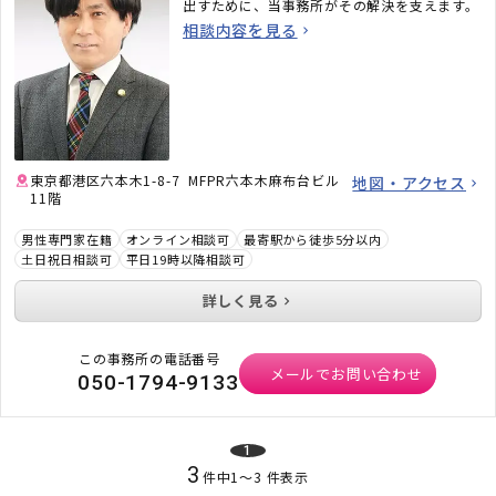
出すために、当事務所がその解決を支えます。
相談内容を見る
東京都港区六本木1-8-7 MFPR六本木麻布台ビル
地図・アクセス
11階
男性専門家在籍
オンライン相談可
最寄駅から徒歩5分以内
土日祝日相談可
平日19時以降相談可
詳しく見る
この事務所の電話番号
メールでお問い合わせ
050-1794-9133
1
3
件中
1
〜
3
件表示