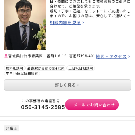
日・夜間につきましてもご依頼者様のご都合に
合わせて、ご相談を承ります。
親切・丁寧・迅速にをモットーにご支援いたし
ますので、お困りの際は、安心してご連絡くだ
さい。
相談内容を見る
宮城県仙台市青葉区一番町1-6-19 壱番館ビル401
地図・アクセス
無料相談可
最寄駅から徒歩5分以内
土日祝日相談可
平日19時以降相談可
詳しく見る
この事務所の電話番号
メールでお問い合わせ
050-3145-2585
弁護士