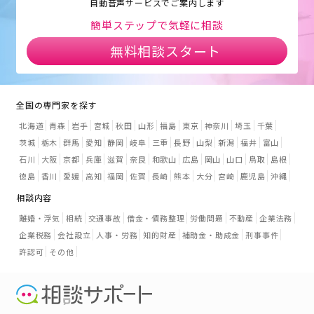
自動音声サービスでご案内します
簡単ステップで気軽に相談
無料相談スタート
全国の専門家を探す
北海道
青森
岩手
宮城
秋田
山形
福島
東京
神奈川
埼玉
千葉
茨城
栃木
群馬
愛知
静岡
岐阜
三重
長野
山梨
新潟
福井
富山
石川
大阪
京都
兵庫
滋賀
奈良
和歌山
広島
岡山
山口
鳥取
島根
徳島
香川
愛媛
高知
福岡
佐賀
長崎
熊本
大分
宮崎
鹿児島
沖縄
相談内容
離婚・浮気
相続
交通事故
借金・債務整理
労働問題
不動産
企業法務
企業税務
会社設立
人事・労務
知的財産
補助金・助成金
刑事事件
許認可
その他