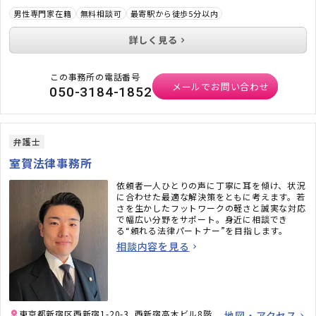
男性専門家在籍
無料相談可
最寄駅から徒歩5分以内
詳しく見る
この事務所の電話番号
メールでお問い合わせ
050-3184-1852
弁護士
室賀法律事務所
依頼者一人ひとりの声に丁寧に耳を傾け、状況
に合わせた最適な解決策をともに考えます。若
さを生かしたフットワークの軽さと誠実な対応
で幅広い分野をサポート。身近に相談でき
る“頼れる法律パートナー”を目指します。
相談内容を見る
東京都新宿区西新宿1-20-3 西新宿高木ビル8階
地図・アクセス