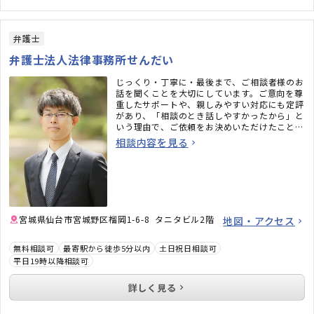
弁護士
弁護士法人法律事務所せんだい
じっくり・丁寧に・最後まで、ご相談者様のお
話を聞くことを大切にしています。ご意向を尊
重したサポートや、親しみやすい対応にも定評
があり、「相談のとき話しやすかったから」と
いう理由で、ご依頼をお決めいただけたことも
あります。上から目線で話すことは絶対にあり
相談内容を見る
ませんので、安心してご相談ください。
宮城県仙台市宮城野区榴岡1-6-8 タニタビル2階
地図・アクセス
無料相談可
最寄駅から徒歩5分以内
土日祝日相談可
平日19時以降相談可
詳しく見る