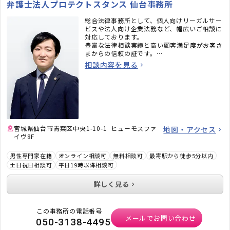
弁護士法人プロテクトスタンス 仙台事務所
総合法律事務所として、個人向けリーガルサー
ビスや法人向け企業法務など、幅広いご相談に
対応しております。
豊富な法律相談実績と高い顧客満足度がお客さ
まからの信頼の証です。
相談内容を見る
また、公認会計士や税理士、行政書士、司法書
士、弁理士、社会保険労務士といった各専門家
がグループ法人に在籍し、法律問題以外のご相
談にもワンストップでの対応が可能です。お気
軽にご相談ください。
■コーポレートサイト
■慰謝料請求・離婚相談専門サイト
宮城県仙台市青葉区中央1-10-1 ヒューモスファ
地図・アクセス
■借金返済・債務整理専門サイト
イヴ8F
■交通事故被害のための専門サイト
男性専門家在籍
オンライン相談可
無料相談可
最寄駅から徒歩5分以内
土日祝日相談可
平日19時以降相談可
詳しく見る
この事務所の電話番号
メールでお問い合わせ
050-3138-4495