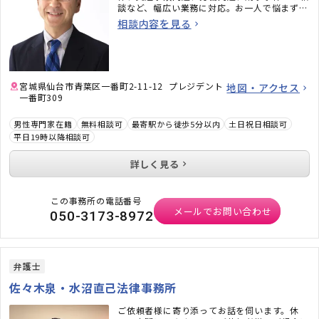
談など、幅広い業務に対応。お一人で悩まずご
相談ください。
相談内容を見る
宮城県仙台市青葉区一番町2-11-12 プレジデント
地図・アクセス
一番町309
男性専門家在籍
無料相談可
最寄駅から徒歩5分以内
土日祝日相談可
平日19時以降相談可
詳しく見る
この事務所の電話番号
メールでお問い合わせ
050-3173-8972
弁護士
佐々木泉・水沼直己法律事務所
ご依頼者様に寄り添ってお話を伺います。休