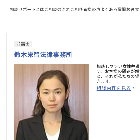
門家の検索結果
相談サポートとは
ご相談の流れ
ご相談者様の声
よくある質問
お役立
弁護士
鈴木栄智法律事務所
相談しやすい女性弁護
す。お客様の問題が解
と、それが私たちの望
きます。
相談内容を見る