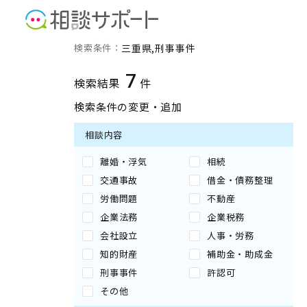
三重県の刑事事件に強い専
検索条件：
三重県
刑事事件
7
検索結果
件
検索条件の変更・追加
相談内容
離婚・浮気
相続
交通事故
借金・債務整理
労働問題
不動産
企業法務
企業税務
会社設立
人事・労務
知的財産
補助金・助成金
刑事事件
許認可
その他