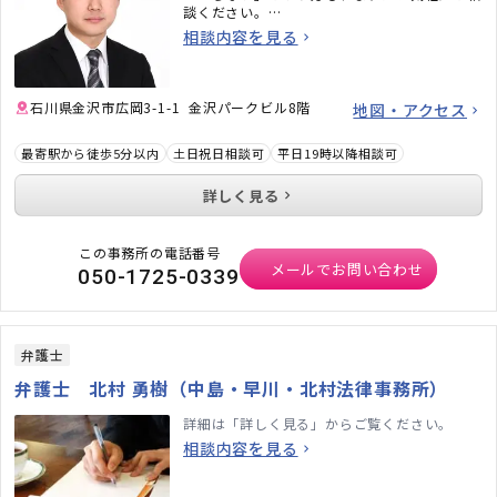
談ください。
個人事務所の利点を生かして、柔軟にスピード
相談内容を見る
感を持ってサポートいたします。
石川県金沢市広岡3-1-1 金沢パークビル8階
地図・アクセス
最寄駅から徒歩5分以内
土日祝日相談可
平日19時以降相談可
詳しく見る
この事務所の電話番号
メールでお問い合わせ
050-1725-0339
弁護士
弁護士 北村 勇樹（中島・早川・北村法律事務所）
詳細は「詳しく見る」からご覧ください。
相談内容を見る