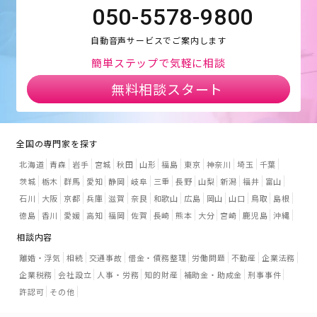
050-5578-9800
自動音声サービスでご案内します
簡単ステップで気軽に相談
無料相談スタート
全国の専門家を探す
北海道
青森
岩手
宮城
秋田
山形
福島
東京
神奈川
埼玉
千葉
茨城
栃木
群馬
愛知
静岡
岐阜
三重
長野
山梨
新潟
福井
富山
石川
大阪
京都
兵庫
滋賀
奈良
和歌山
広島
岡山
山口
鳥取
島根
徳島
香川
愛媛
高知
福岡
佐賀
長崎
熊本
大分
宮崎
鹿児島
沖縄
相談内容
離婚・浮気
相続
交通事故
借金・債務整理
労働問題
不動産
企業法務
企業税務
会社設立
人事・労務
知的財産
補助金・助成金
刑事事件
許認可
その他