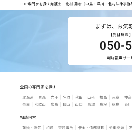
TOP
専門家を探す
弁護士 北村 勇樹（中島・早川・北村法律事務
まずは、お気
【受付無料】
050-
自動音声サー
全国の専門家を探す
北海道
青森
岩手
宮城
秋田
山形
福島
東京
神奈
奈良
和歌山
広島
岡山
山口
鳥取
島根
徳島
香川
相談内容
離婚・浮気
相続
交通事故
借金・債務整理
労働問題