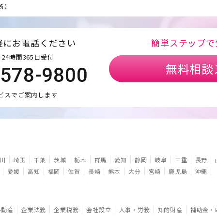
所）
軽にお電話ください
簡単ステップで
24時間365日受付
無料相談
5578-9800
ビスでご案内します
川
埼玉
千葉
茨城
栃木
群馬
愛知
静岡
岐阜
三重
長野
愛媛
高知
福岡
佐賀
長崎
熊本
大分
宮崎
鹿児島
沖縄
不動産
企業法務
企業税務
会社設立
人事・労務
知的財産
補助金・