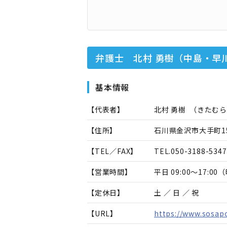
弁護士 北村 勇樹（中島・早
基本情報
【代表者】
北村 勇樹
（
きたむら
【住所】
石川県金沢市大手町15
【TEL／FAX】
TEL.
050-3188-5347
【営業時間】
平日 09:00～17:
【定休日】
土 ／ 日 ／ 祝
【URL】
https://www.sosap