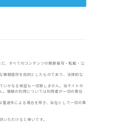
など、すべてのコンテンツの無断複写・転載・公
な情報提供を目的としたものであり、法律的な
ていかなる保証も一切致しません。当サイトの
ん。情報の利用については利用者が一切の責任
は重過失による場合を除き、当社として一切の責
。
供いただけると幸いです。