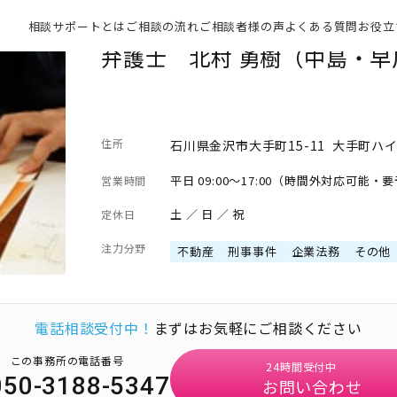
相談サポートとは
ご相談の流れ
ご相談者様の声
よくある質問
お役立
弁護士 北村 勇樹（中島・
住所
石川県金沢市大手町15-11 大手町ハイ
平日 09:00～17:00（時間外対応可能・
営業時間
土 ／ 日 ／ 祝
定休日
注力分野
不動産
刑事事件
企業法務
その他
電話相談受付中！
まずはお気軽にご相談ください
この事務所の電話番号
24時間受付中
050-3188-5347
お問い合わせ