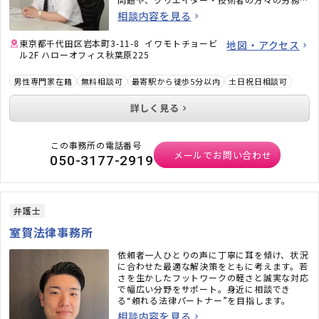
題にも力を入れています。また、相続問題、遺
相談内容を見る
言書作成、戦略的離婚サービスなどもご好評い
ただいています。
東京都千代田区岩本町3-11-8 イワモトチョービ
地図・アクセス
ル2F ハローオフィス秋葉原225
男性専門家在籍
無料相談可
最寄駅から徒歩5分以内
土日祝日相談可
詳しく見る
この事務所の電話番号
メールでお問い合わせ
050-3177-2919
弁護士
室賀法律事務所
依頼者一人ひとりの声に丁寧に耳を傾け、状況
に合わせた最適な解決策をともに考えます。若
さを生かしたフットワークの軽さと誠実な対応
で幅広い分野をサポート。身近に相談でき
る“頼れる法律パートナー”を目指します。
相談内容を見る