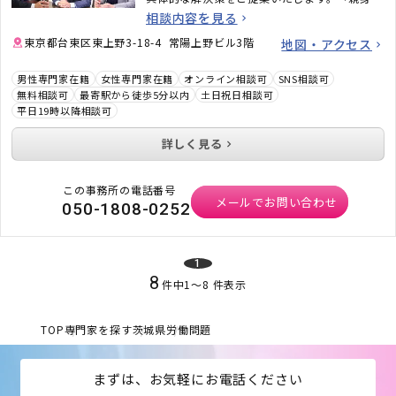
話を聞いてもらえた」「安心して任せられた」
相談内容を見る
と言っていただくことも多い事務所ですので、
安心してご相談ください。
東京都台東区東上野3-18-4 常陽上野ビル3階
地図・アクセス
男性専門家在籍
女性専門家在籍
オンライン相談可
SNS相談可
無料相談可
最寄駅から徒歩5分以内
土日祝日相談可
平日19時以降相談可
詳しく見る
この事務所の電話番号
メールでお問い合わせ
050-1808-0252
1
8
件中
1
〜
8
件表示
TOP
専門家を探す
茨城県
労働問題
まずは、お気軽にお電話ください