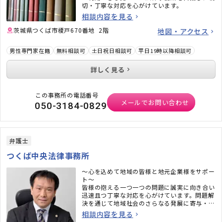
切・丁寧な対応を心がけています。
相談内容を見る
茨城県つくば市榎戸670番地 2階
地図・アクセス
男性専門家在籍
無料相談可
土日祝日相談可
平日19時以降相談可
詳しく見る
この事務所の電話番号
メールでお問い合わせ
050-3184-0829
弁護士
つくば中央法律事務所
～心を込めて地域の皆様と地元企業様をサポー
ト～
皆様の抱える一つ一つの問題に誠実に向き合い
迅速且つ丁寧な対応を心がけています。問題解
決を通じて地域社会のさらなる発展に寄与・貢
献したいと考えております。
相談内容を見る