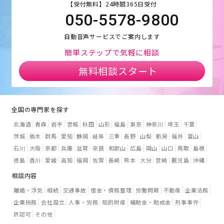
【受付無料】24時間365日受付
050-5578-9800
自動音声サービスでご案内します
簡単ステップで気軽に相談
無料相談スタート
全国の専門家を探す
北海道
青森
岩手
宮城
秋田
山形
福島
東京
神奈川
埼玉
千葉
茨城
栃木
群馬
愛知
静岡
岐阜
三重
長野
山梨
新潟
福井
富山
石川
大阪
京都
兵庫
滋賀
奈良
和歌山
広島
岡山
山口
鳥取
島根
徳島
香川
愛媛
高知
福岡
佐賀
長崎
熊本
大分
宮崎
鹿児島
沖縄
相談内容
離婚・浮気
相続
交通事故
借金・債務整理
労働問題
不動産
企業法務
企業税務
会社設立
人事・労務
知的財産
補助金・助成金
刑事事件
許認可
その他