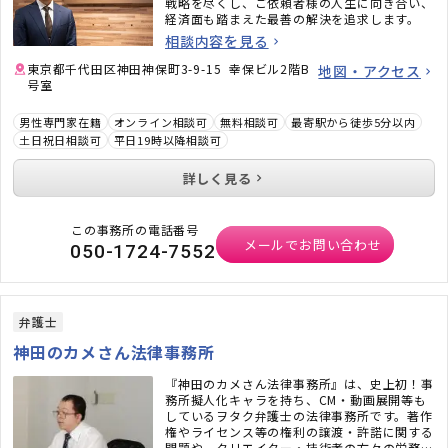
戦略を尽くし、ご依頼者様の人生に向き合い、
経済面も踏まえた最善の解決を追求します。
相談内容を見る
東京都千代田区神田神保町3-9-15 幸保ビル2階B
地図・アクセス
号室
男性専門家在籍
オンライン相談可
無料相談可
最寄駅から徒歩5分以内
土日祝日相談可
平日19時以降相談可
詳しく見る
この事務所の電話番号
メールでお問い合わせ
050-1724-7552
弁護士
神田のカメさん法律事務所
『神田のカメさん法律事務所』は、史上初！事
務所擬人化キャラを持ち、CM・動画展開等も
しているヲタク弁護士の法律事務所です。著作
権やライセンス等の権利の譲渡・許諾に関する
問題や、クリエイター・技術者の方々の労務問