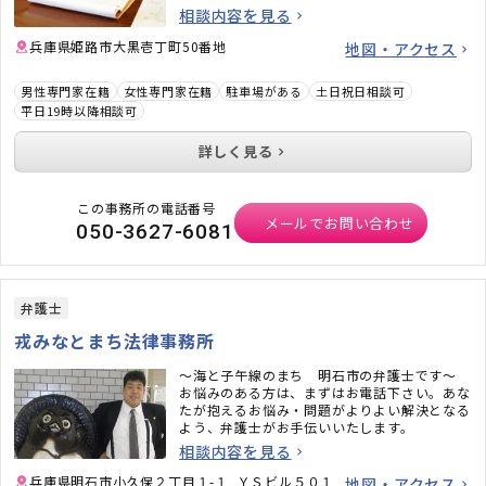
相談内容を見る
兵庫県姫路市大黒壱丁町50番地
地図・アクセス
男性専門家在籍
女性専門家在籍
駐車場がある
土日祝日相談可
平日19時以降相談可
詳しく見る
この事務所の電話番号
メールでお問い合わせ
050-3627-6081
弁護士
戎みなとまち法律事務所
～海と子午線のまち 明石市の弁護士です～
お悩みのある方は、まずはお電話下さい。あな
たが抱えるお悩み・問題がよりよい解決となる
よう、弁護士がお手伝いいたします。
相談内容を見る
兵庫県明石市小久保２丁目１-１ ＹＳビル５０１
地図・アクセス