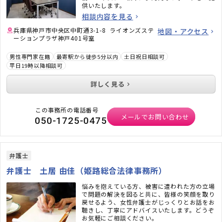
供いたします。
相談内容を見る
兵庫県神戸市中央区中町通3-1-8 ライオンズステ
地図・アクセス
ーションプラザ神戸401号室
男性専門家在籍
最寄駅から徒歩5分以内
土日祝日相談可
平日19時以降相談可
詳しく見る
この事務所の電話番号
メールでお問い合わせ
050-1725-0475
弁護士
弁護士 土居 由佳（姫路総合法律事務所）
悩みを抱えている方、被害に遭われた方の立場
で問題の解決を図ると共に、皆様の笑顔を取り
戻せるよう、女性弁護士がじっくりとお話をお
聴きし、丁寧にアドバイスいたします。どうぞ
お気軽にご相談ください。