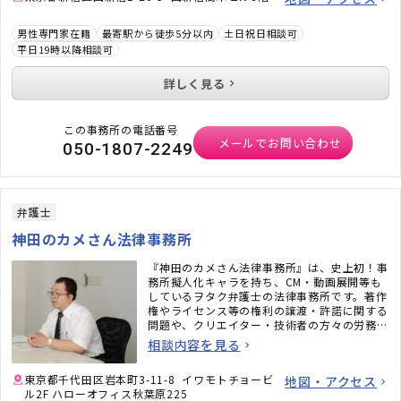
男性専門家在籍
最寄駅から徒歩5分以内
土日祝日相談可
平日19時以降相談可
詳しく見る
この事務所の電話番号
メールでお問い合わせ
050-1807-2249
弁護士
神田のカメさん法律事務所
『神田のカメさん法律事務所』は、史上初！事
務所擬人化キャラを持ち、CM・動画展開等も
しているヲタク弁護士の法律事務所です。著作
権やライセンス等の権利の譲渡・許諾に関する
問題や、クリエイター・技術者の方々の労務問
題にも力を入れています。また、相続問題、遺
相談内容を見る
言書作成、戦略的離婚サービスなどもご好評い
ただいています。
東京都千代田区岩本町3-11-8 イワモトチョービ
地図・アクセス
ル2F ハローオフィス秋葉原225