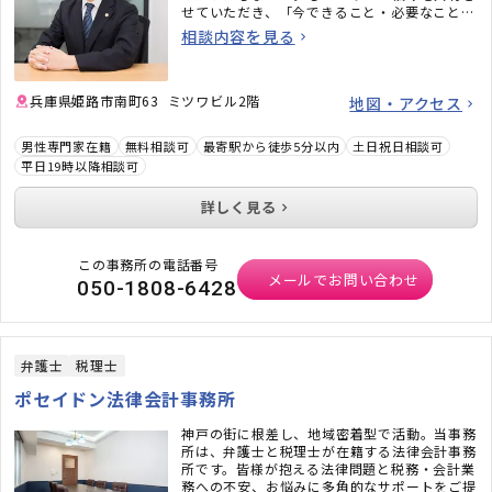
せていただき、「今できること・必要なこと」
をアドバイスいたします。まずは、初回無料の
相談内容を見る
電話相談（10分程度）で、お気軽にお問合せ
ください。
兵庫県姫路市南町63 ミツワビル2階
地図・アクセス
男性専門家在籍
無料相談可
最寄駅から徒歩5分以内
土日祝日相談可
平日19時以降相談可
詳しく見る
この事務所の電話番号
メールでお問い合わせ
050-1808-6428
弁護士
税理士
ポセイドン法律会計事務所
神戸の街に根差し、地域密着型で活動。当事務
所は、弁護士と税理士が在籍する法律会計事務
所です。皆様が抱える法律問題と税務・会計業
務への不安、お悩みに多角的なサポートをご提