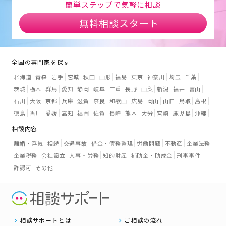
簡単ステップで気軽に相談
無料相談スタート
全国の専門家を探す
北海道
青森
岩手
宮城
秋田
山形
福島
東京
神奈川
埼玉
千葉
茨城
栃木
群馬
愛知
静岡
岐阜
三重
長野
山梨
新潟
福井
富山
石川
大阪
京都
兵庫
滋賀
奈良
和歌山
広島
岡山
山口
鳥取
島根
徳島
香川
愛媛
高知
福岡
佐賀
長崎
熊本
大分
宮崎
鹿児島
沖縄
相談内容
離婚・浮気
相続
交通事故
借金・債務整理
労働問題
不動産
企業法務
企業税務
会社設立
人事・労務
知的財産
補助金・助成金
刑事事件
許認可
その他
相談サポートとは
ご相談の流れ