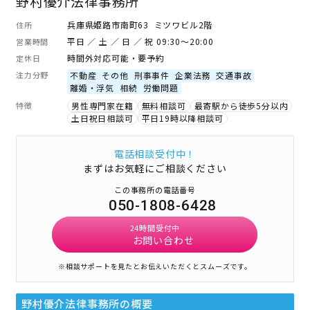
野村優介法律事務所
兵庫県姫路市南町63 ミツワビル2階
住所
平日 ／ 土 ／ 日 ／ 祝 09:30～20:00
営業時間
時間外対応可能・要予約
定休日
注力分野
不動産
その他
刑事事件
企業法務
交通事故
離婚・浮気
相続
労働問題
特徴
男性専門家在籍
無料相談可
最寄駅から徒歩5分以内
土日祝日相談可
平日19時以降相談可
電話相談受付中！
まずはお気軽にご相談ください
この事務所の電話番号
050-1808-6428
24時間受付中
お問い合わせ
※相談サポートを見たとお伝えいただくとスムーズです。
野村優介法律事務所
の概要