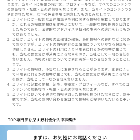
ります。当サイトに掲載の紹介文、プロフィールなど、すべてのコンテンツ
の無断複写・転載・公衆送信等を禁じます。また、当サイトのコンテンツを
利用された場合、以下の免責事項に同意したものとみなします。
当サイトには一般的な法律知識や事例に関する情報を掲載しております
が、これらの掲載情報は制作時点において、一般的な情報提供を目的と
したものであり、法律的なアドバイスや個別の事例への適用を行うもの
ではありません。
当社は、当サイトの情報の正確性の確保、最新情報への更新などに努め
ておりますが、当サイトの情報内容の正確性についていかなる保証も一
切致しません。当サイトの利用により利用者に何らかの損害が生じて
も、当社の故意又は重過失による場合を除き、当社として一切の責任を
負いません。情報の利用については利用者が一切の責任を負うこととし
ます。
当サイトの情報は、予告なしに変更されることがあります。変更によっ
て利用者に何らかの損害が生じても、当社の故意又は重過失による場合
を除き、当社として一切の責任を負いません。
当サイトに記載の情報、記事、寄稿文・プロフィールなど、すべてのコ
ンテンツの無断複写・転載・公衆送信等を禁じます。
当サイトにおいて不適切な情報や誤った情報を見つけた場合には、お手
数ですが、当社のお問い合わせ窓口まで情報をご提供いただけると幸い
です。
TOP
専門家を探す
野村優介法律事務所
まずは、お気軽にお電話ください