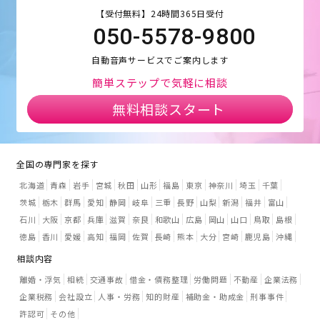
【受付無料】24時間365日受付
050-5578-9800
自動音声サービスでご案内します
簡単ステップで気軽に相談
無料相談スタート
全国の専門家を探す
北海道
青森
岩手
宮城
秋田
山形
福島
東京
神奈川
埼玉
千葉
茨城
栃木
群馬
愛知
静岡
岐阜
三重
長野
山梨
新潟
福井
富山
石川
大阪
京都
兵庫
滋賀
奈良
和歌山
広島
岡山
山口
鳥取
島根
徳島
香川
愛媛
高知
福岡
佐賀
長崎
熊本
大分
宮崎
鹿児島
沖縄
相談内容
離婚・浮気
相続
交通事故
借金・債務整理
労働問題
不動産
企業法務
企業税務
会社設立
人事・労務
知的財産
補助金・助成金
刑事事件
許認可
その他