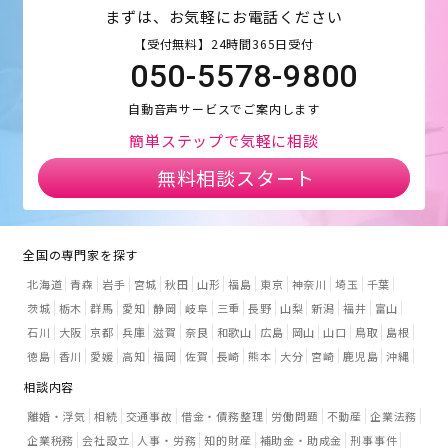
まずは、お気軽にお電話ください
【受付無料】24時間365日受付
050-5578-9800
自動音声サービスでご案内します
簡単ステップで気軽に相談
無料相談スタート
全国の専門家を探す
北海道
青森
岩手
宮城
秋田
山形
福島
東京
神奈川
埼玉
千葉
茨城
栃木
群馬
愛知
静岡
岐阜
三重
長野
山梨
新潟
福井
富山
石川
大阪
京都
兵庫
滋賀
奈良
和歌山
広島
岡山
山口
鳥取
島根
徳島
香川
愛媛
高知
福岡
佐賀
長崎
熊本
大分
宮崎
鹿児島
沖縄
相談内容
離婚・浮気
相続
交通事故
借金・債務整理
労働問題
不動産
企業法務
企業税務
会社設立
人事・労務
知的財産
補助金・助成金
刑事事件