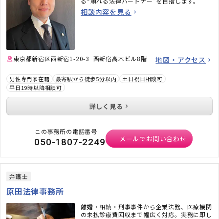
る“頼れる法律パートナー”を目指します。
相談内容を見る
東京都新宿区西新宿1-20-3 西新宿高木ビル8階
地図・アクセス
男性専門家在籍
最寄駅から徒歩5分以内
土日祝日相談可
平日19時以降相談可
詳しく見る
この事務所の電話番号
メールでお問い合わせ
050-1807-2249
弁護士
原田法律事務所
離婚・相続・刑事事件から企業法務、医療機関
の未払診療費回収まで幅広く対応。実務に即し