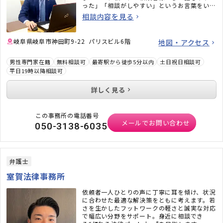
った」「相談がしやすい」というお言葉をいた
だいています。常にご相談者様の目線に立ち、
相談内容を見る
分かりやすい説明と、納得できる解決を心掛け
て、サポートいたします。どうぞお気軽にご相
談ください。
岐阜県岐阜市神田町9-22 パリスビル6階
地図・アクセス
男性専門家在籍
無料相談可
最寄駅から徒歩5分以内
土日祝日相談可
平日19時以降相談可
詳しく見る
この事務所の電話番号
メールでお問い合わせ
050-3138-6035
弁護士
室賀法律事務所
依頼者一人ひとりの声に丁寧に耳を傾け、状況
に合わせた最適な解決策をともに考えます。若
さを生かしたフットワークの軽さと誠実な対応
で幅広い分野をサポート。身近に相談でき