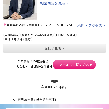
整えてお待ちしております。
相談内容を見る
愛知県名古屋市東区葵1-25-7 AOI FA BLDG 5F
地図・アクセス
無料相談可
最寄駅から徒歩5分以内
土日祝日相談可
平日19時以降相談可
詳しく見る
この事務所の電話番号
メールでお問い合わせ
050-1808-3184
1
4
件中
1
〜
4
件表示
TOP
専門家を探す
岐阜県
刑事事件