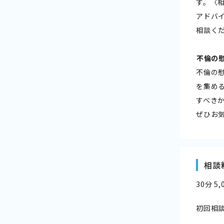
す。〈
アドバ
相談く
――不倫
不倫の
を集め
すべき
ぜひお
相談
30分 5
初回相談