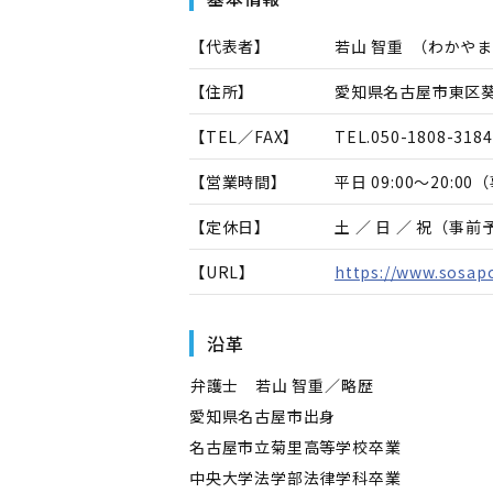
【代表者】
若山 智重
（
わかやま
【住所】
愛知県名古屋市東区葵1-25
【TEL／FAX】
TEL.
050-1808-3184
【営業時間】
平日 09:00～20
【定休日】
土 ／ 日 ／ 祝（事
【URL】
https://www.sosapo
沿革
――弁護士 若山 智重／略歴――
愛知県名古屋市出身
名古屋市立菊里高等学校卒業
中央大学法学部法律学科卒業