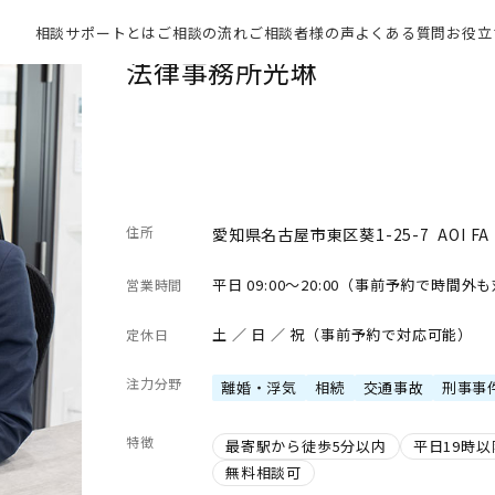
相談サポートとは
ご相談の流れ
ご相談者様の声
よくある質問
お役立
法律事務所光琳
住所
愛知県名古屋市東区葵1-25-7 AOI FA 
平日 09:00～20:00（事前予約で時間外
営業時間
土 ／ 日 ／ 祝（事前予約で対応可能）
定休日
注力分野
離婚・浮気
相続
交通事故
刑事事
特徴
最寄駅から徒歩5分以内
平日19時
無料相談可