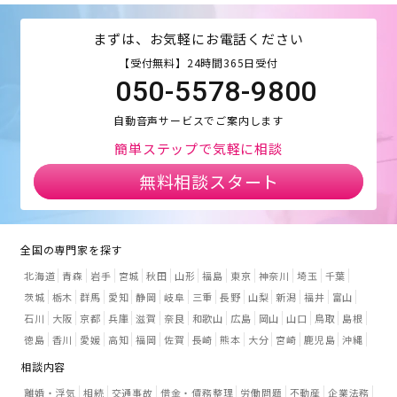
まずは、お気軽にお電話ください
【受付無料】24時間365日受付
050-5578-9800
自動音声サービスでご案内します
簡単ステップで気軽に相談
無料相談スタート
全国の専門家を探す
北海道
青森
岩手
宮城
秋田
山形
福島
東京
神奈川
埼玉
千葉
茨城
栃木
群馬
愛知
静岡
岐阜
三重
長野
山梨
新潟
福井
富山
石川
大阪
京都
兵庫
滋賀
奈良
和歌山
広島
岡山
山口
鳥取
島根
徳島
香川
愛媛
高知
福岡
佐賀
長崎
熊本
大分
宮崎
鹿児島
沖縄
相談内容
離婚・浮気
相続
交通事故
借金・債務整理
労働問題
不動産
企業法務