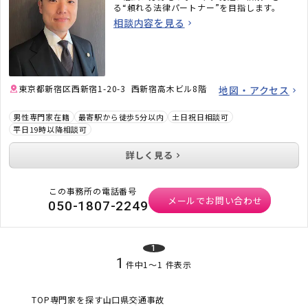
る“頼れる法律パートナー”を目指します。
相談内容を見る
東京都新宿区西新宿1-20-3 西新宿高木ビル8階
地図・アクセス
男性専門家在籍
最寄駅から徒歩5分以内
土日祝日相談可
平日19時以降相談可
詳しく見る
この事務所の電話番号
メールでお問い合わせ
050-1807-2249
1
1
件中
1
〜
1
件表示
TOP
専門家を探す
山口県
交通事故