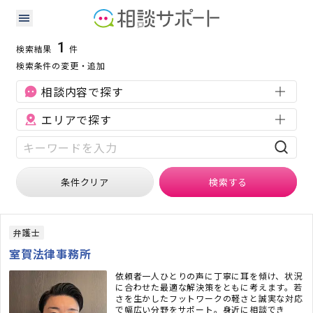
山口県の交通事故に強い専門家の検索結果
検索条件：
山口県
交通事故
1
検索結果
件
検索条件の変更・追加
相談内容で探す
エリアで探す
条件クリア
検索
する
弁護士
室賀法律事務所
依頼者一人ひとりの声に丁寧に耳を傾け、状況
に合わせた最適な解決策をともに考えます。若
さを生かしたフットワークの軽さと誠実な対応
で幅広い分野をサポート。身近に相談でき