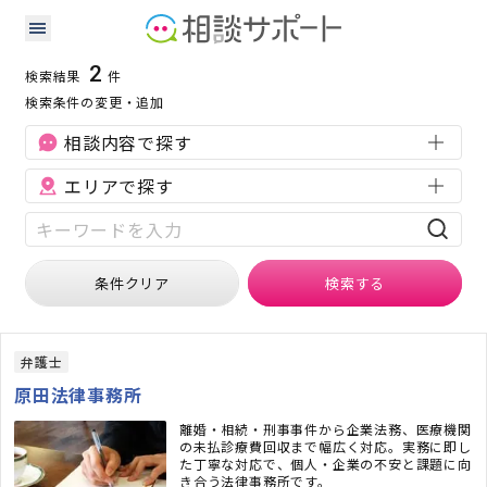
富山県の刑事事件に強い専門家の検索結果
検索条件：
富山県
刑事事件
2
検索結果
件
検索条件の変更・追加
相談内容で探す
エリアで探す
条件クリア
検索
する
弁護士
原田法律事務所
離婚・相続・刑事事件から企業法務、医療機関
の未払診療費回収まで幅広く対応。実務に即し
た丁寧な対応で、個人・企業の不安と課題に向
き合う法律事務所です。