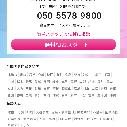
【受付無料】24時間365日受付
050-5578-9800
自動音声サービスでご案内します
簡単ステップで気軽に相談
無料相談スタート
全国の専門家を探す
北海道
青森
岩手
宮城
秋田
山形
福島
東京
神奈川
埼玉
千葉
茨城
栃木
群馬
愛知
静岡
岐阜
三重
長野
山梨
新潟
福井
富山
石川
大阪
京都
兵庫
滋賀
奈良
和歌山
広島
岡山
山口
鳥取
島根
徳島
香川
愛媛
高知
福岡
佐賀
長崎
熊本
大分
宮崎
鹿児島
沖縄
相談内容
離婚・浮気
相続
交通事故
借金・債務整理
労働問題
不動産
企業法務
企業税務
会社設立
人事・労務
知的財産
補助金・助成金
刑事事件
許認可
その他