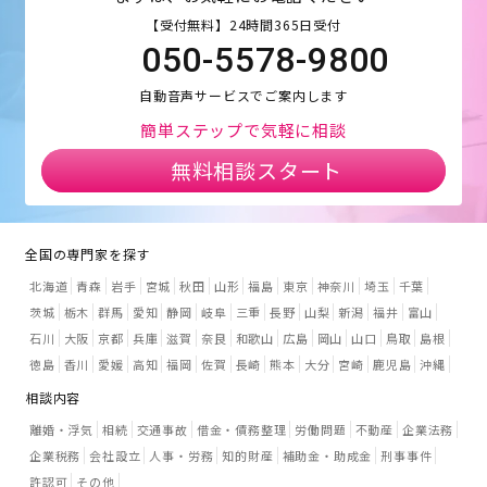
【受付無料】24時間365日受付
050-5578-9800
自動音声サービスでご案内します
簡単ステップで気軽に相談
無料相談スタート
全国の専門家を探す
北海道
青森
岩手
宮城
秋田
山形
福島
東京
神奈川
埼玉
千葉
茨城
栃木
群馬
愛知
静岡
岐阜
三重
長野
山梨
新潟
福井
富山
石川
大阪
京都
兵庫
滋賀
奈良
和歌山
広島
岡山
山口
鳥取
島根
徳島
香川
愛媛
高知
福岡
佐賀
長崎
熊本
大分
宮崎
鹿児島
沖縄
相談内容
離婚・浮気
相続
交通事故
借金・債務整理
労働問題
不動産
企業法務
企業税務
会社設立
人事・労務
知的財産
補助金・助成金
刑事事件
許認可
その他