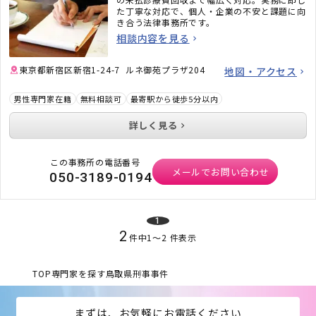
た丁寧な対応で、個人・企業の不安と課題に向
き合う法律事務所です。
相談内容を見る
東京都新宿区新宿1-24-7 ルネ御苑プラザ204
地図・アクセス
男性専門家在籍
無料相談可
最寄駅から徒歩5分以内
詳しく見る
この事務所の電話番号
メールでお問い合わせ
050-3189-0194
1
2
件中
1
〜
2
件表示
TOP
専門家を探す
鳥取県
刑事事件
まずは、お気軽にお電話ください