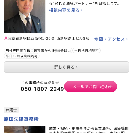
る“頼れる法律パートナー”を目指します。
相談内容を見る
東京都新宿区西新宿1-20-3 西新宿高木ビル8階
地図・アクセス
男性専門家在籍
最寄駅から徒歩5分以内
土日祝日相談可
平日19時以降相談可
詳しく見る
この事務所の電話番号
メールでお問い合わせ
050-1807-2249
弁護士
原田法律事務所
離婚・相続・刑事事件から企業法務、医療機関
の未払診療費回収まで幅広く対応。実務に即し