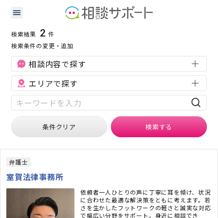
鳥取県の刑事事件に強い専門家の検索結果
検索条件：
鳥取県
刑事事件
2
検索結果
件
検索条件の変更・追加
相談内容で探す
エリアで探す
条件クリア
検索
する
弁護士
室賀法律事務所
依頼者一人ひとりの声に丁寧に耳を傾け、状況
に合わせた最適な解決策をともに考えます。若
さを生かしたフットワークの軽さと誠実な対応
で幅広い分野をサポート。身近に相談でき