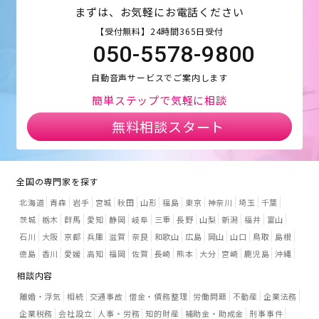
まずは、お気軽にお電話ください
【受付無料】24時間365日受付
050-5578-9800
自動音声サービスでご案内します
簡単ステップで気軽に相談
無料相談スタート
全国の専門家を探す
北海道
青森
岩手
宮城
秋田
山形
福島
東京
神奈川
埼玉
千葉
茨城
栃木
群馬
愛知
静岡
岐阜
三重
長野
山梨
新潟
福井
富山
石川
大阪
京都
兵庫
滋賀
奈良
和歌山
広島
岡山
山口
鳥取
島根
徳島
香川
愛媛
高知
福岡
佐賀
長崎
熊本
大分
宮崎
鹿児島
沖縄
相談内容
離婚・浮気
相続
交通事故
借金・債務整理
労働問題
不動産
企業法務
企業税務
会社設立
人事・労務
知的財産
補助金・助成金
刑事事件