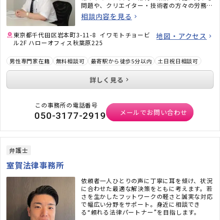
問題や、クリエイター・技術者の方々の労務問
題にも力を入れています。また、相続問題、遺
相談内容を見る
言書作成、戦略的離婚サービスなどもご好評い
ただいています。
東京都千代田区岩本町3-11-8 イワモトチョービ
地図・アクセス
ル2F ハローオフィス秋葉原225
男性専門家在籍
無料相談可
最寄駅から徒歩5分以内
土日祝日相談可
詳しく見る
この事務所の電話番号
メールでお問い合わせ
050-3177-2919
弁護士
室賀法律事務所
依頼者一人ひとりの声に丁寧に耳を傾け、状況
に合わせた最適な解決策をともに考えます。若
さを生かしたフットワークの軽さと誠実な対応
で幅広い分野をサポート。身近に相談でき
る“頼れる法律パートナー”を目指します。