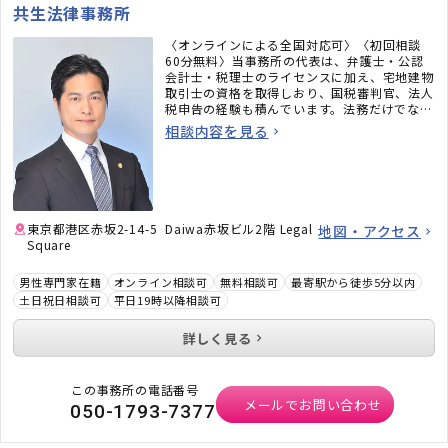
共生法律事務所
〈オンラインによる全国対応可〉〈初回相談
60分無料〉当事務所の代表は、弁護士・公認
会計士・税理士のライセンスに加え、宅地建物
取引士の資格を取得しおり、国税審判官、法人
税申告の経験も積んでいます。法務だけでな
く、税務のことまで考えた包括的なサポートを
相談内容を見る
ご提供いたします。不動産・相続でお困りの
方、顧問弁護士×顧問税理士をお探しの方はお
気軽にご相談ください。
東京都港区赤坂2-14-5 Daiwa赤坂ビル2階 Legal
地図・アクセス
Square
男性専門家在籍
オンライン相談可
無料相談可
最寄駅から徒歩5分以内
土日祝日相談可
平日19時以降相談可
詳しく見る
この事務所の電話番号
メールでお問い合わせ
050-1793-7377