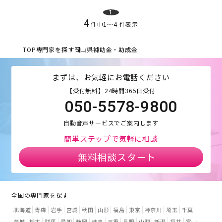
1
4
件中
1
〜
4
件表示
TOP
専門家を探す
岡山県
補助金・助成金
まずは、お気軽にお電話ください
【受付無料】24時間365日受付
050-5578-9800
自動音声サービスでご案内します
簡単ステップで気軽に相談
無料相談スタート
全国の専門家を探す
北海道
青森
岩手
宮城
秋田
山形
福島
東京
神奈川
埼玉
千葉
茨城
栃木
群馬
愛知
静岡
岐阜
三重
長野
山梨
新潟
福井
富山