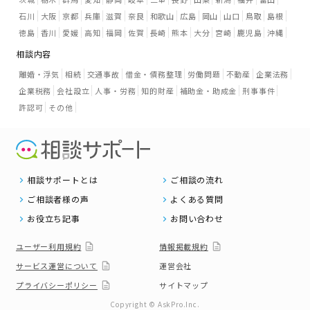
石川
大阪
京都
兵庫
滋賀
奈良
和歌山
広島
岡山
山口
鳥取
島根
徳島
香川
愛媛
高知
福岡
佐賀
長崎
熊本
大分
宮崎
鹿児島
沖縄
相談内容
離婚・浮気
相続
交通事故
借金・債務整理
労働問題
不動産
企業法務
企業税務
会社設立
人事・労務
知的財産
補助金・助成金
刑事事件
許認可
その他
相談サポートとは
ご相談の流れ
ご相談者様の声
よくある質問
お役立ち記事
お問い合わせ
ユーザー利用規約
情報掲載規約
サービス運営について
運営会社
プライバシーポリシー
サイトマップ
Copyright © AskPro.Inc.