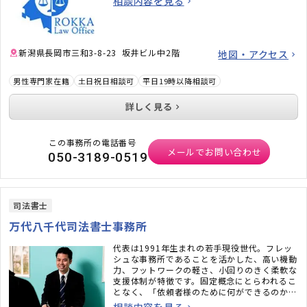
相談内容を見る
新潟県長岡市三和3-8-23 坂井ビル中2階
地図・アクセス
男性専門家在籍
土日祝日相談可
平日19時以降相談可
詳しく見る
この事務所の電話番号
メールでお問い合わせ
050-3189-0519
司法書士
万代八千代司法書士事務所
代表は1991年生まれの若手現役世代。フレッ
シュな事務所であることを活かした、高い機動
力、フットワークの軽さ、小回りのきく柔軟な
支援体制が特徴です。固定概念にとらわれるこ
となく、「依頼者様のために何ができるのか」
を考えながら、フォローしていく姿勢を大切に
相談内容を見る