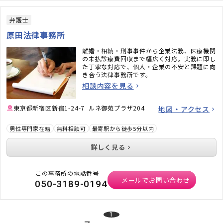
弁護士
原田法律事務所
離婚・相続・刑事事件から企業法務、医療機関
の未払診療費回収まで幅広く対応。実務に即し
た丁寧な対応で、個人・企業の不安と課題に向
き合う法律事務所です。
相談内容を見る
東京都新宿区新宿1-24-7 ルネ御苑プラザ204
地図・アクセス
男性専門家在籍
無料相談可
最寄駅から徒歩5分以内
詳しく見る
この事務所の電話番号
メールでお問い合わせ
050-3189-0194
1