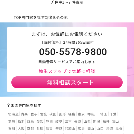
7
件中
1
〜
7
件表示
TOP
専門家を探す
新潟県
その他
まずは、お気軽にお電話ください
【受付無料】24時間365日受付
050-5578-9800
自動音声サービスでご案内します
簡単ステップで気軽に相談
無料相談スタート
全国の専門家を探す
北海道
青森
岩手
宮城
秋田
山形
福島
東京
神奈川
埼玉
千葉
茨城
栃木
群馬
愛知
静岡
岐阜
三重
長野
山梨
新潟
福井
富山
石川
大阪
京都
兵庫
滋賀
奈良
和歌山
広島
岡山
山口
鳥取
島根