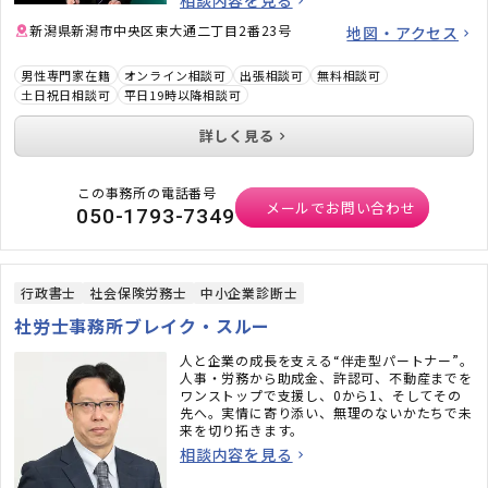
しています。
新潟県新潟市中央区東大通二丁目2番23号
地図・アクセス
男性専門家在籍
オンライン相談可
出張相談可
無料相談可
土日祝日相談可
平日19時以降相談可
詳しく見る
この事務所の電話番号
メールでお問い合わせ
050-1793-7349
行政書士
社会保険労務士
中小企業診断士
社労士事務所ブレイク・スルー
人と企業の成長を支える“伴走型パートナー”。
人事・労務から助成金、許認可、不動産までを
ワンストップで支援し、0から1、そしてその
先へ。実情に寄り添い、無理のないかたちで未
来を切り拓きます。
相談内容を見る