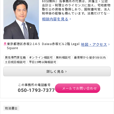
60分無料〉当事務所の代表は、弁護士・公認
会計士・税理士のライセンスに加え、宅地建物
取引士の資格を取得しおり、国税審判官、法人
税申告の経験も積んでいます。法務だけでな
く、税務のことまで考えた包括的なサポートを
相談内容を見る
ご提供いたします。不動産・相続でお困りの
方、顧問弁護士×顧問税理士をお探しの方はお
気軽にご相談ください。
東京都港区赤坂2-14-5 Daiwa赤坂ビル2階 Legal
地図・アクセス
Square
男性専門家在籍
オンライン相談可
無料相談可
最寄駅から徒歩5分以内
土日祝日相談可
平日19時以降相談可
詳しく見る
この事務所の電話番号
メールでお問い合わせ
050-1793-7377
司法書士