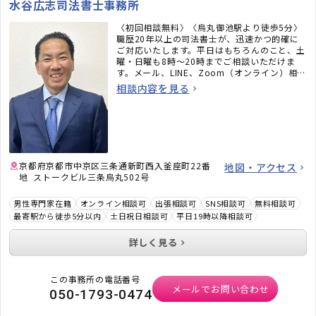
水谷広志司法書士事務所
〈初回相談無料〉〈烏丸御池駅より徒歩5分〉
職歴20年以上の司法書士が、迅速かつ的確に
ご対応いたします。平日はもちろんのこと、土
曜・日曜も8時〜20時までご相談いただけま
す。メール、LINE、Zoom（オンライン）相談
も承ります。必ず何かしらのアドバイスをさせ
相談内容を見る
ていただきますので、お気軽にご連絡くださ
い。
京都府京都市中京区三条通新町西入釜座町22番
地図・アクセス
地 ストークビル三条烏丸502号
男性専門家在籍
オンライン相談可
出張相談可
SNS相談可
無料相談可
最寄駅から徒歩5分以内
土日祝日相談可
平日19時以降相談可
詳しく見る
この事務所の電話番号
メールでお問い合わせ
050-1793-0474