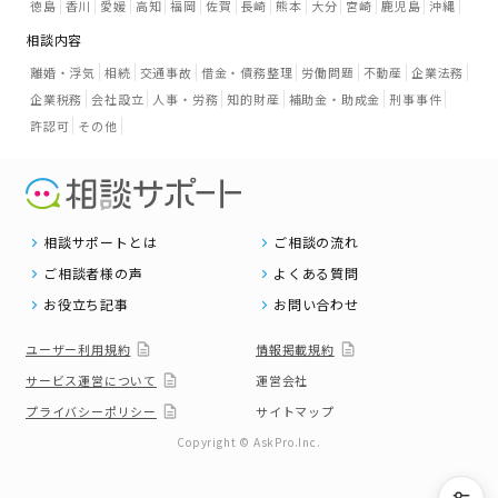
徳島
香川
愛媛
高知
福岡
佐賀
長崎
熊本
大分
宮崎
鹿児島
沖縄
相談内容
離婚・浮気
相続
交通事故
借金・債務整理
労働問題
不動産
企業法務
企業税務
会社設立
人事・労務
知的財産
補助金・助成金
刑事事件
許認可
その他
相談サポートとは
ご相談の流れ
ご相談者様の声
よくある質問
お役立ち記事
お問い合わせ
ユーザー利用規約
情報掲載規約
サービス運営について
運営会社
プライバシーポリシー
サイトマップ
Copyright © AskPro.Inc.