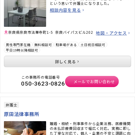
という思いで弁護士になりました。
相談内容を見る
奈良県奈良市法華寺町1-5 奈良バイパスビル202
地図・アクセス
男性専門家在籍
無料相談可
駐車場がある
土日祝日相談可
平日19時以降相談可
詳しく見る
この事務所の電話番号
メールでお問い合わせ
050-3623-0826
弁護士
原田法律事務所
離婚・相続・刑事事件から企業法務、医療機関
の未払診療費回収まで幅広く対応。実務に即し
た丁寧な対応で、個人・企業の不安と課題に向