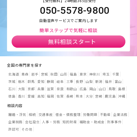
【受付無料】24時間365日受付
050-5578-9800
自動音声サービスでご案内します
簡単ステップで気軽に相談
無料相談スタート
全国の専門家を探す
北海道
青森
岩手
宮城
秋田
山形
福島
東京
神奈川
埼玉
千葉
茨城
栃木
群馬
愛知
静岡
岐阜
三重
長野
山梨
新潟
福井
富山
石川
大阪
京都
兵庫
滋賀
奈良
和歌山
広島
岡山
山口
鳥取
島根
徳島
香川
愛媛
高知
福岡
佐賀
長崎
熊本
大分
宮崎
鹿児島
沖縄
相談内容
離婚・浮気
相続
交通事故
借金・債務整理
労働問題
不動産
企業法務
企業税務
会社設立
人事・労務
知的財産
補助金・助成金
刑事事件
許認可
その他