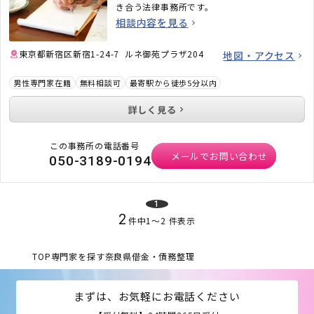
き合う法律事務所です。
相談内容を見る
東京都新宿区新宿1-24-7 ルネ御苑プラザ204
地図・アクセス
男性専門家在籍
無料相談可
最寄駅から徒歩5分以内
詳しく見る
この事務所の電話番号
メールでお問い合わせ
050-3189-0194
1
2
件中
1
〜
2
件表示
TOP
専門家を探す
奈良県
借金・債務整理
まずは、お気軽にお電話ください