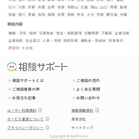
石川
大阪
京都
兵庫
滋賀
奈良
和歌山
広島
岡山
山口
鳥取
島根
徳島
香川
愛媛
高知
福岡
佐賀
長崎
熊本
大分
宮崎
鹿児島
沖縄
相談内容
離婚・浮気
相続
交通事故
借金・債務整理
労働問題
不動産
企業法務
企業税務
会社設立
人事・労務
知的財産
補助金・助成金
刑事事件
許認可
その他
相談サポートとは
ご相談の流れ
ご相談者様の声
よくある質問
お役立ち記事
お問い合わせ
ユーザー利用規約
情報掲載規約
サービス運営について
運営会社
プライバシーポリシー
サイトマップ
Copyright © AskPro.Inc.