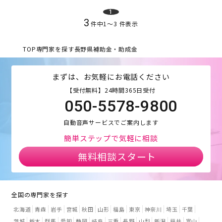
1
3
件中
1
〜
3
件表示
TOP
専門家を探す
長野県
補助金・助成金
まずは、お気軽にお電話ください
【受付無料】24時間365日受付
050-5578-9800
自動音声サービスでご案内します
簡単ステップで気軽に相談
無料相談スタート
全国の専門家を探す
北海道
青森
岩手
宮城
秋田
山形
福島
東京
神奈川
埼玉
千葉
茨城
栃木
群馬
愛知
静岡
岐阜
三重
長野
山梨
新潟
福井
富山