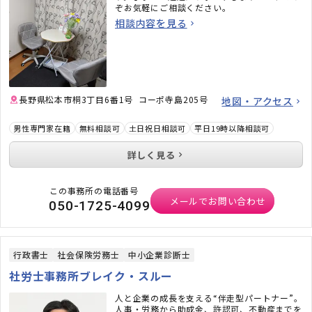
ぞお気軽にご相談ください。
相談内容を見る
長野県松本市桐3丁目6番1号 コーポ寺島205号
地図・アクセス
男性専門家在籍
無料相談可
土日祝日相談可
平日19時以降相談可
詳しく見る
この事務所の電話番号
メールでお問い合わせ
050-1725-4099
行政書士
社会保険労務士
中小企業診断士
社労士事務所ブレイク・スルー
人と企業の成長を支える“伴走型パートナー”。
人事・労務から助成金、許認可、不動産までを