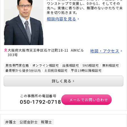
ワンストップで支援し、0から1、そしてその
先へ。実情に寄り添い、無理のないかたちで未
来を切り拓きます。
相談内容を見る
大阪府大阪市天王寺区石ケ辻町18-11 AIMビル
地図・アクセス
303号
男性専門家在籍
オンライン相談可
出張相談可
SNS相談可
無料相談可
最寄駅から徒歩5分以内
土日祝日相談可
平日19時以降相談可
詳しく見る
この事務所の電話番号
メールでお問い合わせ
050-1792-0718
弁護士
公認会計士
税理士