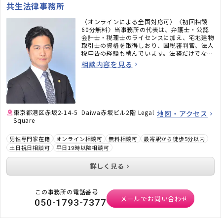
共生法律事務所
〈オンラインによる全国対応可〉〈初回相談
60分無料〉当事務所の代表は、弁護士・公認
会計士・税理士のライセンスに加え、宅地建物
取引士の資格を取得しおり、国税審判官、法人
税申告の経験も積んでいます。法務だけでな
く、税務のことまで考えた包括的なサポートを
相談内容を見る
ご提供いたします。不動産・相続でお困りの
方、顧問弁護士×顧問税理士をお探しの方はお
気軽にご相談ください。
東京都港区赤坂2-14-5 Daiwa赤坂ビル2階 Legal
地図・アクセス
Square
男性専門家在籍
オンライン相談可
無料相談可
最寄駅から徒歩5分以内
土日祝日相談可
平日19時以降相談可
詳しく見る
この事務所の電話番号
メールでお問い合わせ
050-1793-7377