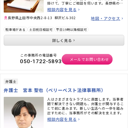
掛けて、丁寧にご相談を伺います。長野県の県
花「りんどう」の花言葉のように、誠実にご対
相談内容を見る
応いたしますので、ぜひお気軽にご相談くださ
い。
長野県上田市中央西2-8-13 柳沢ビル302
地図・アクセス
駐車場がある
土日祝日相談可
平日19時以降相談可
詳しく見る
この事務所の電話番号
メールでお問い合わせ
050-1722-5893
弁護士
弁護士 宮本 聖也（ベリーベスト法律事務所）
人はさまざまなトラブルに直面します。当事者
間で解決できない問題も、弁護士が関与するこ
とで前に進みます。新しい生活への一歩を踏み
出すために、当事務所がその解決を支えます。
相談内容を見る