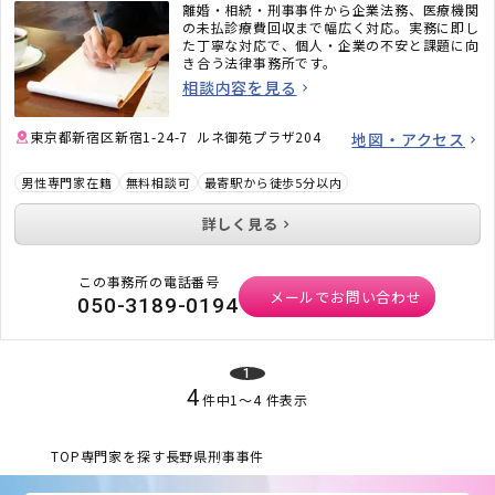
離婚・相続・刑事事件から企業法務、医療機関
の未払診療費回収まで幅広く対応。実務に即し
た丁寧な対応で、個人・企業の不安と課題に向
き合う法律事務所です。
相談内容を見る
東京都新宿区新宿1-24-7 ルネ御苑プラザ204
地図・アクセス
男性専門家在籍
無料相談可
最寄駅から徒歩5分以内
詳しく見る
この事務所の電話番号
メールでお問い合わせ
050-3189-0194
1
4
件中
1
〜
4
件表示
TOP
専門家を探す
長野県
刑事事件