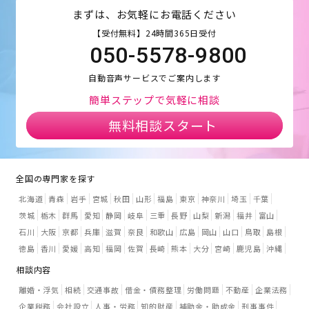
まずは、お気軽にお電話ください
【受付無料】24時間365日受付
050-5578-9800
自動音声サービスでご案内します
簡単ステップで気軽に相談
無料相談スタート
全国の専門家を探す
北海道
青森
岩手
宮城
秋田
山形
福島
東京
神奈川
埼玉
千葉
茨城
栃木
群馬
愛知
静岡
岐阜
三重
長野
山梨
新潟
福井
富山
石川
大阪
京都
兵庫
滋賀
奈良
和歌山
広島
岡山
山口
鳥取
島根
徳島
香川
愛媛
高知
福岡
佐賀
長崎
熊本
大分
宮崎
鹿児島
沖縄
相談内容
離婚・浮気
相続
交通事故
借金・債務整理
労働問題
不動産
企業法務
企業税務
会社設立
人事・労務
知的財産
補助金・助成金
刑事事件