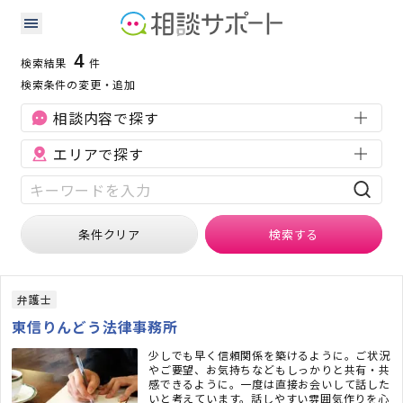
長野県の刑事事件に強い専門家の検索結果
検索条件：
長野県
刑事事件
4
検索結果
件
検索条件の変更・追加
相談内容で探す
エリアで探す
条件クリア
検索
する
弁護士
東信りんどう法律事務所
少しでも早く信頼関係を築けるように。ご状況
やご要望、お気持ちなどもしっかりと共有・共
感できるように。一度は直接お会いして話した
いと考えています。話しやすい雰囲気作りを心