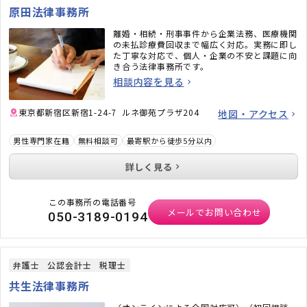
原田法律事務所
離婚・相続・刑事事件から企業法務、医療機関
の未払診療費回収まで幅広く対応。実務に即し
た丁寧な対応で、個人・企業の不安と課題に向
き合う法律事務所です。
相談内容を見る
東京都新宿区新宿1-24-7 ルネ御苑プラザ204
地図・アクセス
男性専門家在籍
無料相談可
最寄駅から徒歩5分以内
詳しく見る
この事務所の電話番号
メールでお問い合わせ
050-3189-0194
弁護士
公認会計士
税理士
共生法律事務所