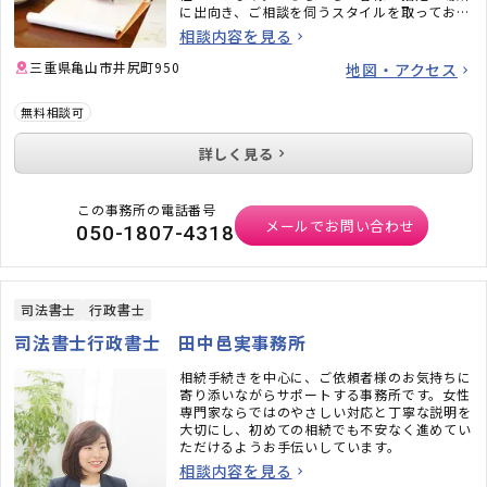
に出向き、ご相談を伺うスタイルを取っており
ますので、ご高齢の方、日中は外出が難しい方
相談内容を見る
も、お気軽にお問い合わせください。
三重県亀山市井尻町950
地図・アクセス
無料相談可
詳しく見る
この事務所の電話番号
メールでお問い合わせ
050-1807-4318
司法書士
行政書士
司法書士行政書士 田中邑実事務所
相続手続きを中心に、ご依頼者様のお気持ちに
寄り添いながらサポートする事務所です。女性
専門家ならではのやさしい対応と丁寧な説明を
大切にし、初めての相続でも不安なく進めてい
ただけるようお手伝いしています。
相談内容を見る