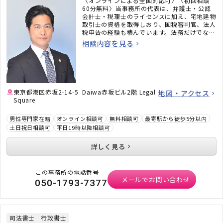
〈オンラインによる全国対応可〉〈初回相談
60分無料〉当事務所の代表は、弁護士・公認
会計士・税理士のライセンスに加え、宅地建物
取引士の資格を取得しおり、国税審判官、法人
税申告の経験も積んでいます。法務だけでな
く、税務のことまで考えた包括的なサポートを
相談内容を見る
ご提供いたします。不動産・相続でお困りの
方、顧問弁護士×顧問税理士をお探しの方はお
気軽にご相談ください。
東京都港区赤坂2-14-5 Daiwa赤坂ビル2階 Legal
地図・アクセス
Square
男性専門家在籍
オンライン相談可
無料相談可
最寄駅から徒歩5分以内
土日祝日相談可
平日19時以降相談可
詳しく見る
この事務所の電話番号
メールでお問い合わせ
050-1793-7377
司法書士
行政書士