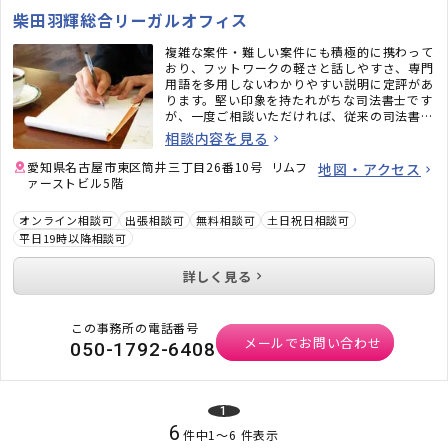
柴田羽輝総合リーガルオフィス
複雑な案件・難しい案件にも積極的に携わって
おり、フットワークの軽さと話しやすさ、専門
用語を多用しないわかりやすい説明に定評があ
ります。堅い印象を持たれがちな司法書士です
が、一度ご相談いただければ、従来の司法書士
のイメージがガラッと変わるかと思います。ど
相談内容を見る
うぞお気軽にご相談ください。
愛知県名古屋市東区筒井三丁目26番10号 リムフ
地図・アクセス
ァーストビル5階
オンライン相談可
出張相談可
無料相談可
土日祝日相談可
平日19時以降相談可
詳しく見る
この事務所の電話番号
メールでお問い合わせ
050-1792-6408
1
6
件中
1
〜
6
件表示