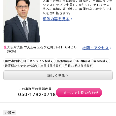
人事・労務から助成金、許認可、不動産までを
ワンストップで支援し、0から1、そしてその
先へ。実情に寄り添い、無理のないかたちで未
来を切り拓きます。
相談内容を見る
大阪府大阪市天王寺区石ケ辻町18-11 AIMビル
地図・アクセス
303号
男性専門家在籍
オンライン相談可
出張相談可
SNS相談可
無料相談可
最寄駅から徒歩5分以内
土日祝日相談可
平日19時以降相談可
詳しく見る
この事務所の電話番号
メールでお問い合わせ
050-1792-0718
弁護士