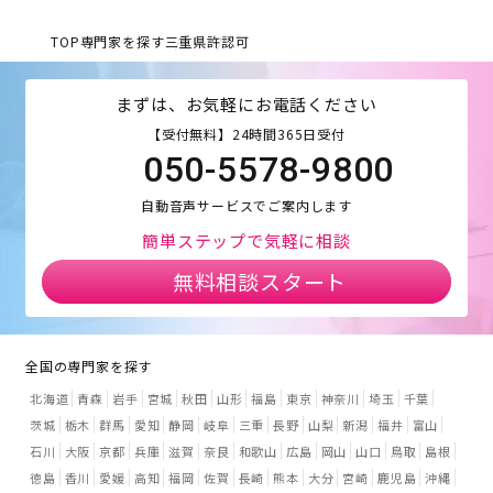
TOP
専門家を探す
三重県
許認可
まずは、お気軽にお電話ください
【受付無料】24時間365日受付
050-5578-9800
自動音声サービスでご案内します
簡単ステップで気軽に相談
無料相談スタート
全国の専門家を探す
北海道
青森
岩手
宮城
秋田
山形
福島
東京
神奈川
埼玉
千葉
茨城
栃木
群馬
愛知
静岡
岐阜
三重
長野
山梨
新潟
福井
富山
石川
大阪
京都
兵庫
滋賀
奈良
和歌山
広島
岡山
山口
鳥取
島根
徳島
香川
愛媛
高知
福岡
佐賀
長崎
熊本
大分
宮崎
鹿児島
沖縄