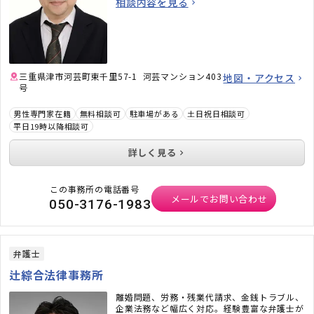
相談内容を見る
話を伺わせていただきます。
三重県津市河芸町東千里57-1 河芸マンション403
地図・アクセス
号
男性専門家在籍
無料相談可
駐車場がある
土日祝日相談可
平日19時以降相談可
詳しく見る
この事務所の電話番号
メールでお問い合わせ
050-3176-1983
弁護士
辻綜合法律事務所
離婚問題、労務・残業代請求、金銭トラブル、
企業法務など幅広く対応。経験豊富な弁護士が