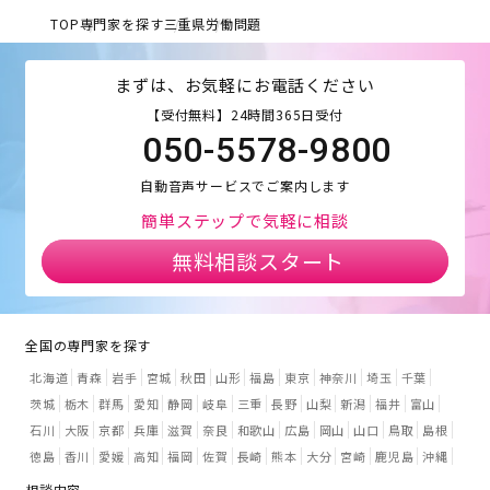
TOP
専門家を探す
三重県
労働問題
まずは、お気軽にお電話ください
【受付無料】24時間365日受付
050-5578-9800
自動音声サービスでご案内します
簡単ステップで気軽に相談
無料相談スタート
全国の専門家を探す
北海道
青森
岩手
宮城
秋田
山形
福島
東京
神奈川
埼玉
千葉
茨城
栃木
群馬
愛知
静岡
岐阜
三重
長野
山梨
新潟
福井
富山
石川
大阪
京都
兵庫
滋賀
奈良
和歌山
広島
岡山
山口
鳥取
島根
徳島
香川
愛媛
高知
福岡
佐賀
長崎
熊本
大分
宮崎
鹿児島
沖縄
相談内容