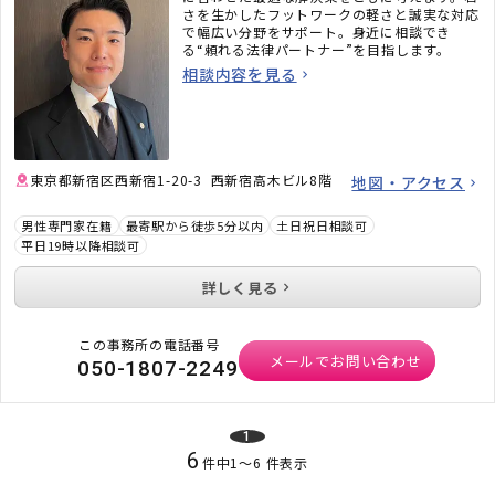
さを生かしたフットワークの軽さと誠実な対応
で幅広い分野をサポート。身近に相談でき
る“頼れる法律パートナー”を目指します。
相談内容を見る
東京都新宿区西新宿1-20-3 西新宿高木ビル8階
地図・アクセス
男性専門家在籍
最寄駅から徒歩5分以内
土日祝日相談可
平日19時以降相談可
詳しく見る
この事務所の電話番号
メールでお問い合わせ
050-1807-2249
1
6
件中
1
〜
6
件表示