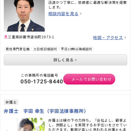
迅速かつ丁寧に、依頼者に最適な解決策を提案
します。
相談内容を見る
三重県鈴鹿市道伯町2073-1
地図・アクセス
男性専門家在籍
土日祝日相談可
平日19時以降相談可
詳しく見る
この事務所の電話番号
メールでお問い合わせ
050-1725-8440
弁護士
弁護士 宇田 幸生（宇田法律事務所）
弁護士は縁の下の力持ち。「会社よし、顧客よ
し、世間よし」を実現するお手伝いをさせてい
ただきます。敷居が高いと思われる弁護士も本