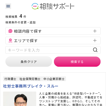
岩手県の許認可に強い専門家の検索結果
検索条件：
岩手県
許認可
4
検索結果
件
検索条件の変更・追加
相談内容で探す
エリアで探す
条件クリア
検索
する
行政書士
社会保険労務士
中小企業診断士
社労士事務所ブレイク・スルー
人と企業の成長を支える“伴走型パートナー”。
人事・労務から助成金、許認可、不動産までを
ワンストップで支援し、0から1、そしてその
先へ。実情に寄り添い、無理のないかたちで未