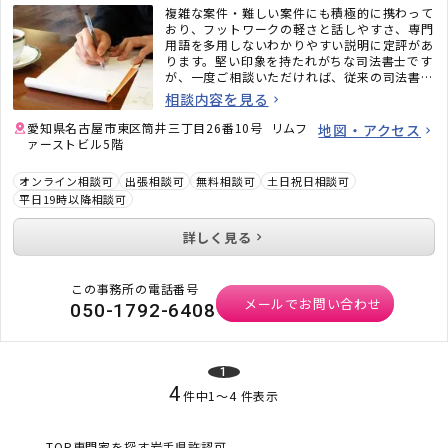
複雑な案件・難しい案件にも積極的に携わって
おり、フットワークの軽さと話しやすさ、専門
用語を多用しないわかりやすい説明に定評があ
ります。堅い印象を持たれがちな司法書士です
が、一度ご相談いただければ、従来の司法書士
のイメージがガラッと変わるかと思います。ど
相談内容を見る
うぞお気軽にご相談ください。
愛知県名古屋市東区筒井三丁目26番10号 リムフ
地図・アクセス
ァーストビル5階
オンライン相談可
出張相談可
無料相談可
土日祝日相談可
平日19時以降相談可
詳しく見る
この事務所の電話番号
メールでお問い合わせ
050-1792-6408
1
4
件中
1
〜
4
件表示
TOP
専門家を探す
岩手県
許認可