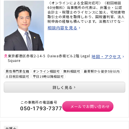
〈オンラインによる全国対応可〉〈初回相談
60分無料〉当事務所の代表は、弁護士・公認
会計士・税理士のライセンスに加え、宅地建物
取引士の資格を取得しおり、国税審判官、法人
税申告の経験も積んでいます。法務だけでな
く、税務のことまで考えた包括的なサポートを
相談内容を見る
ご提供いたします。不動産・相続でお困りの
方、顧問弁護士×顧問税理士をお探しの方はお
気軽にご相談ください。
東京都港区赤坂2-14-5 Daiwa赤坂ビル2階 Legal
地図・アクセス
Square
男性専門家在籍
オンライン相談可
無料相談可
最寄駅から徒歩5分以内
土日祝日相談可
平日19時以降相談可
詳しく見る
この事務所の電話番号
メールでお問い合わせ
050-1793-7377
弁護士