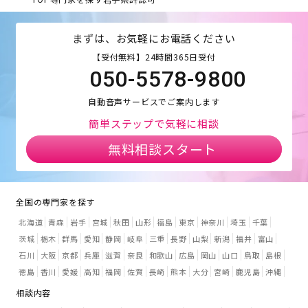
まずは、お気軽にお電話ください
【受付無料】24時間365日受付
050-5578-9800
自動音声サービスでご案内します
簡単ステップで気軽に相談
無料相談スタート
全国の専門家を探す
北海道
青森
岩手
宮城
秋田
山形
福島
東京
神奈川
埼玉
千葉
茨城
栃木
群馬
愛知
静岡
岐阜
三重
長野
山梨
新潟
福井
富山
石川
大阪
京都
兵庫
滋賀
奈良
和歌山
広島
岡山
山口
鳥取
島根
徳島
香川
愛媛
高知
福岡
佐賀
長崎
熊本
大分
宮崎
鹿児島
沖縄
相談内容