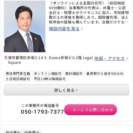
〈オンラインによる全国対応可〉〈初回相談
60分無料〉当事務所の代表は、弁護士・公認
会計士・税理士のライセンスに加え、宅地建物
取引士の資格を取得しおり、国税審判官、法人
税申告の経験も積んでいます。法務だけでな
く、税務のことまで考えた包括的なサポートを
相談内容を見る
ご提供いたします。不動産・相続でお困りの
方、顧問弁護士×顧問税理士をお探しの方はお
気軽にご相談ください。
東京都港区赤坂2-14-5 Daiwa赤坂ビル2階 Legal
地図・アクセス
Square
男性専門家在籍
オンライン相談可
無料相談可
最寄駅から徒歩5分以内
土日祝日相談可
平日19時以降相談可
詳しく見る
この事務所の電話番号
メールでお問い合わせ
050-1793-7377
司法書士
行政書士