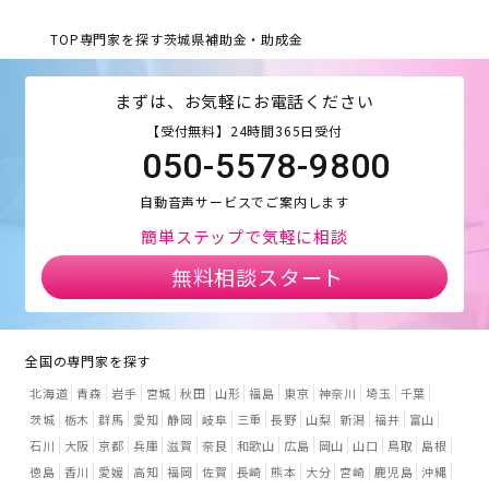
TOP
専門家を探す
茨城県
補助金・助成金
まずは、お気軽にお電話ください
【受付無料】24時間365日受付
050-5578-9800
自動音声サービスでご案内します
簡単ステップで気軽に相談
無料相談スタート
全国の専門家を探す
北海道
青森
岩手
宮城
秋田
山形
福島
東京
神奈川
埼玉
千葉
茨城
栃木
群馬
愛知
静岡
岐阜
三重
長野
山梨
新潟
福井
富山
石川
大阪
京都
兵庫
滋賀
奈良
和歌山
広島
岡山
山口
鳥取
島根
徳島
香川
愛媛
高知
福岡
佐賀
長崎
熊本
大分
宮崎
鹿児島
沖縄