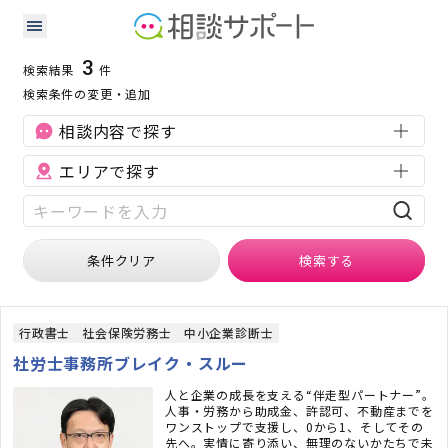
茨城県の補助金・助成金に強い専門家の検索結果
検索条件：
茨城県
補助金・助成金
3
検索結果
件
検索条件の変更・追加
相談内容で探す
エリアで探す
条件クリア
検索
する
行政書士
社会保険労務士
中小企業診断士
社労士事務所ブレイク・スルー
人と企業の成長を支える“伴走型パートナー”。
人事・労務から助成金、許認可、不動産までを
ワンストップで支援し、0から1、そしてその
先へ。実情に寄り添い、無理のないかたちで未