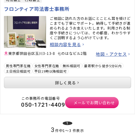
フロンティア司法書士事務所
ご相談に訪れた方のお話にとことん耳を傾けど
こまでも丁寧にサポート。納得して手続きが進
められるようお支えいたします。利用される制
度や手続きについては、その都度、わかりやす
くご説明するよう心がけています。
相談内容を見る
東京都世田谷区玉川3-13-8 七のはなビル2階
地図・アクセス
男性専門家在籍
女性専門家在籍
無料相談可
最寄駅から徒歩5分以内
土日祝日相談可
平日19時以降相談可
詳しく見る
この事務所の電話番号
メールでお問い合わせ
050-1721-4409
1
3
件中
1
〜
3
件表示