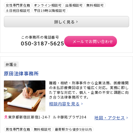
女性専門家在籍
オンライン相談可
出張相談可
無料相談可
土日祝日相談可
平日19時以降相談可
詳しく見る
この事務所の電話番号
メールでお問い合わせ
050-3187-5625
弁護士
原田法律事務所
離婚・相続・刑事事件から企業法務、医療機関
の未払診療費回収まで幅広く対応。実務に即し
た丁寧な対応で、個人・企業の不安と課題に向
き合う法律事務所です。
相談内容を見る
東京都新宿区新宿1-24-7 ルネ御苑プラザ204
地図・アクセス
男性専門家在籍
無料相談可
最寄駅から徒歩5分以内