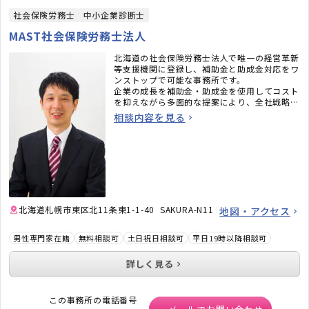
社会保険労務士
中小企業診断士
MAST社会保険労務士法人
北海道の社会保険労務士法人で唯一の経営革新
等支援機関に登録し、補助金と助成金対応をワ
ンストップで可能な事務所です。
企業の成長を補助金・助成金を使用してコスト
を抑えながら多面的な提案により、全社戦略と
連動した全体最適の実現をお手伝いいたしま
相談内容を見る
す。
北海道札幌市東区北11条東1-1-40 SAKURA-N11
地図・アクセス
男性専門家在籍
無料相談可
土日祝日相談可
平日19時以降相談可
詳しく見る
この事務所の電話番号