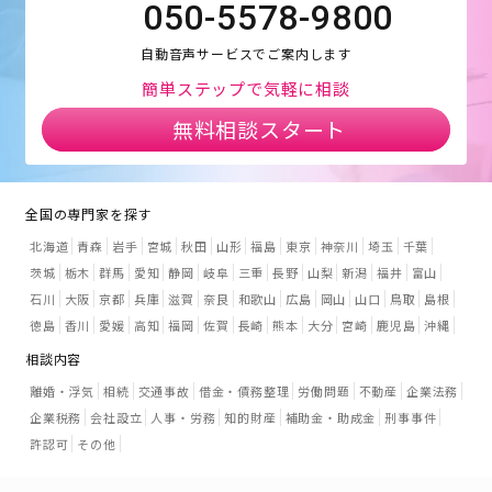
050-5578-9800
自動音声サービスでご案内します
簡単ステップで気軽に相談
無料相談スタート
全国の専門家を探す
北海道
青森
岩手
宮城
秋田
山形
福島
東京
神奈川
埼玉
千葉
茨城
栃木
群馬
愛知
静岡
岐阜
三重
長野
山梨
新潟
福井
富山
石川
大阪
京都
兵庫
滋賀
奈良
和歌山
広島
岡山
山口
鳥取
島根
徳島
香川
愛媛
高知
福岡
佐賀
長崎
熊本
大分
宮崎
鹿児島
沖縄
相談内容
離婚・浮気
相続
交通事故
借金・債務整理
労働問題
不動産
企業法務
企業税務
会社設立
人事・労務
知的財産
補助金・助成金
刑事事件
許認可
その他