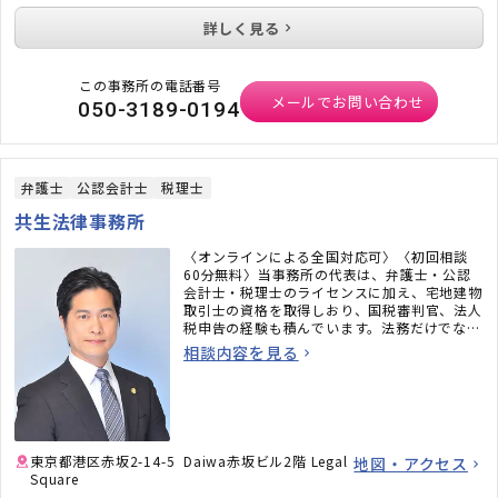
詳しく見る
この事務所の電話番号
メールでお問い合わせ
050-3189-0194
弁護士
公認会計士
税理士
共生法律事務所
〈オンラインによる全国対応可〉〈初回相談
60分無料〉当事務所の代表は、弁護士・公認
会計士・税理士のライセンスに加え、宅地建物
取引士の資格を取得しおり、国税審判官、法人
税申告の経験も積んでいます。法務だけでな
く、税務のことまで考えた包括的なサポートを
相談内容を見る
ご提供いたします。不動産・相続でお困りの
方、顧問弁護士×顧問税理士をお探しの方はお
気軽にご相談ください。
東京都港区赤坂2-14-5 Daiwa赤坂ビル2階 Legal
地図・アクセス
Square