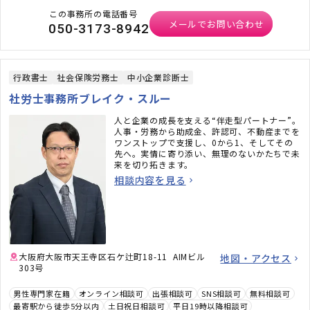
この事務所の電話番号
メールでお問い合わせ
050-3173-8942
行政書士
社会保険労務士
中小企業診断士
社労士事務所ブレイク・スルー
人と企業の成長を支える“伴走型パートナー”。
人事・労務から助成金、許認可、不動産までを
ワンストップで支援し、0から1、そしてその
先へ。実情に寄り添い、無理のないかたちで未
来を切り拓きます。
相談内容を見る
大阪府大阪市天王寺区石ケ辻町18-11 AIMビル
地図・アクセス
303号
男性専門家在籍
オンライン相談可
出張相談可
SNS相談可
無料相談可
最寄駅から徒歩5分以内
土日祝日相談可
平日19時以降相談可