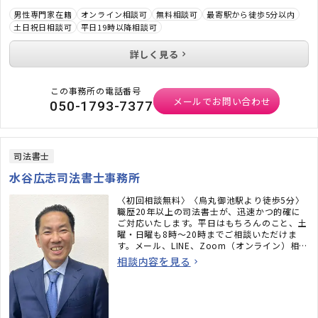
男性専門家在籍
オンライン相談可
無料相談可
最寄駅から徒歩5分以内
土日祝日相談可
平日19時以降相談可
詳しく見る
この事務所の電話番号
メールでお問い合わせ
050-1793-7377
司法書士
水谷広志司法書士事務所
〈初回相談無料〉〈烏丸御池駅より徒歩5分〉
職歴20年以上の司法書士が、迅速かつ的確に
ご対応いたします。平日はもちろんのこと、土
曜・日曜も8時〜20時までご相談いただけま
す。メール、LINE、Zoom（オンライン）相談
も承ります。必ず何かしらのアドバイスをさせ
相談内容を見る
ていただきますので、お気軽にご連絡くださ
い。