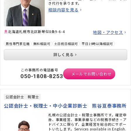
き代行を承ります。
相談内容を見る
北海道札幌市北区新琴似8条9-6-4
地図・アクセス
男性専門家在籍
無料相談可
土日祝日相談可
平日19時以降相談可
詳しく見る
この事務所の電話番号
メールでお問い合わせ
050-1808-8253
公認会計士
税理士
公認会計士・税理士・中小企業診断士 熊谷亘泰事務所
札幌の公認会計士・税理士事務所です。確定申
告、事業経営、事業承継などの税務手続き・ア
ドバイスに限らず、企業経営を総合的にサポー
トいたします。Services available in English.