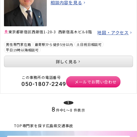
相談内容を見る
東京都新宿区西新宿1-20-3 西新宿高木ビル8階
地図・アクセス
男性専門家在籍
最寄駅から徒歩5分以内
土日祝日相談可
平日19時以降相談可
詳しく見る
この事務所の電話番号
メールでお問い合わせ
050-1807-2249
1
8
件中
1
〜
8
件表示
TOP
専門家を探す
広島県
交通事故