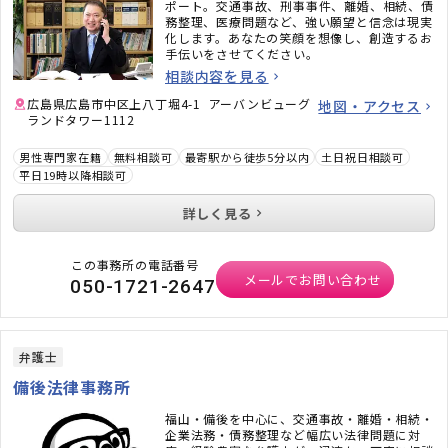
ポート。交通事故、刑事事件、離婚、相続、債
務整理、医療問題など、強い願望と信念は現実
化します。あなたの笑顔を想像し、創造するお
手伝いをさせてください。
相談内容を見る
広島県広島市中区上八丁堀4-1 アーバンビューグ
地図・アクセス
ランドタワー1112
男性専門家在籍
無料相談可
最寄駅から徒歩5分以内
土日祝日相談可
平日19時以降相談可
詳しく見る
この事務所の電話番号
メールでお問い合わせ
050-1721-2647
弁護士
備後法律事務所
福山・備後を中心に、交通事故・離婚・相続・
企業法務・債務整理など幅広い法律問題に対