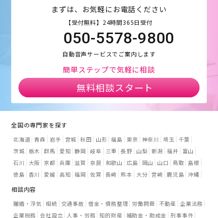
まずは、お気軽にお電話ください
【受付無料】24時間365日受付
050-5578-9800
自動音声サービスでご案内します
簡単ステップで気軽に相談
無料相談スタート
全国の専門家を探す
北海道
青森
岩手
宮城
秋田
山形
福島
東京
神奈川
埼玉
千葉
茨城
栃木
群馬
愛知
静岡
岐阜
三重
長野
山梨
新潟
福井
富山
石川
大阪
京都
兵庫
滋賀
奈良
和歌山
広島
岡山
山口
鳥取
島根
徳島
香川
愛媛
高知
福岡
佐賀
長崎
熊本
大分
宮崎
鹿児島
沖縄
相談内容
離婚・浮気
相続
交通事故
借金・債務整理
労働問題
不動産
企業法務
企業税務
会社設立
人事・労務
知的財産
補助金・助成金
刑事事件