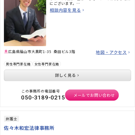
にございます。
〇ご相談者様の身になってお話しをじっくりと
相談内容を見る
丁寧に伺います。
〇メールでのお問い合わせはこちら
https:／／www.sosapo.org／lp／akari_law
／
〇法律相談のご予約以外のお電話は050-3189-
0215ではなく
084-983-2360
にお願いしま
す。
広島県福山市大黒町1-35 桑田ビル3階
地図・アクセス
男性専門家在籍
女性専門家在籍
詳しく見る
この事務所の電話番号
メールでお問い合わせ
050-3189-0215
弁護士
佐々木和宏法律事務所