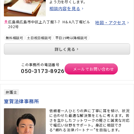
よう力を尽くします。
相談内容を見る
広島県広島市中区上八丁掘7-7 H＆A八丁堀ビル
地図・アクセス
202号
無料相談可
土日祝日相談可
平日19時以降相談可
詳しく見る
この事務所の電話番号
メールでお問い合わせ
050-3173-8926
弁護士
室賀法律事務所
依頼者一人ひとりの声に丁寧に耳を傾け、状況
に合わせた最適な解決策をともに考えます。若
さを生かしたフットワークの軽さと誠実な対応
で幅広い分野をサポート。身近に相談でき
る“頼れる法律パートナー”を目指します。