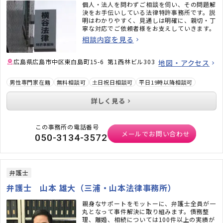
個人・法人を問わずご相談を伺い、その問題解
決をお手伝いしている法律特許事務所です。説
明はわかりやすく、見通しは明確に、親切・丁
寧な対応でご依頼者様をお支えしていきます。
相談内容を見る
広島県広島市中区東白島町15-6 第1西林ビル303
地図・アクセス
男性専門家在籍
無料相談可
土日祝日相談可
平日19時以降相談可
詳しく見る
この事務所の電話番号
メールでお問い合わせ
050-3134-3572
弁護士
弁護士 山本 雄大（三浦・山本法律事務所）
親身なサポートをモットーに、弁護士全員が一
丸となって事件解決に取り組みます。債務整
理、離婚、相続については100件以上の実績が