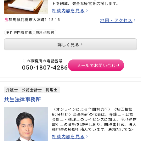
トを削減、健全な経営を応援します。
相談内容を見る
群馬県前橋市大友町1-15-16
地図・アクセス
男性専門家在籍
無料相談可
詳しく見る
この事務所の電話番号
メールでお問い合わせ
050-1807-4286
弁護士
公認会計士
税理士
共生法律事務所
〈オンラインによる全国対応可〉〈初回相談
60分無料〉当事務所の代表は、弁護士・公認
会計士・税理士のライセンスに加え、宅地建物
取引士の資格を取得しおり、国税審判官、法人
税申告の経験も積んでいます。法務だけでな
く、税務のことまで考えた包括的なサポートを
相談内容を見る
ご提供いたします。不動産・相続でお困りの