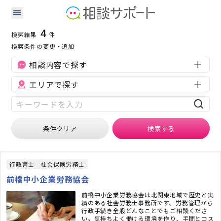
群馬県の補助金・助成金に強い専門家の検索結果
検索条件：
群馬県
補助金・助成金
4
検索結果
件
検索条件の変更・追加
相談内容で探す
エリアで探す
条件クリア
検索
する
行政書士
社会保険労務士
前橋中小企業労務協会
前橋中小企業労務協会は北関東地域で歴史と実
績のある社会労務士事務所です。労務管理から
行政手続き全般どんなことでもご相談くださ
い。気持ちよく働ける環境を作り、手間とコス