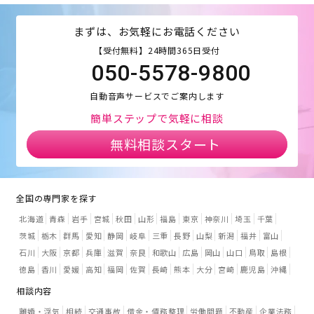
まずは、お気軽にお電話ください
【受付無料】24時間365日受付
050-5578-9800
自動音声サービスでご案内します
簡単ステップで気軽に相談
無料相談スタート
全国の専門家を探す
北海道
青森
岩手
宮城
秋田
山形
福島
東京
神奈川
埼玉
千葉
茨城
栃木
群馬
愛知
静岡
岐阜
三重
長野
山梨
新潟
福井
富山
石川
大阪
京都
兵庫
滋賀
奈良
和歌山
広島
岡山
山口
鳥取
島根
徳島
香川
愛媛
高知
福岡
佐賀
長崎
熊本
大分
宮崎
鹿児島
沖縄
相談内容
離婚・浮気
相続
交通事故
借金・債務整理
労働問題
不動産
企業法務