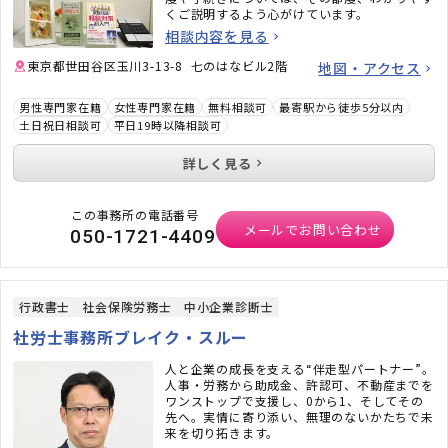
くご説明するよう心がけています。
相談内容を見る
東京都世田谷区玉川3-13-8 七のはなビル2階
地図・アクセス
男性専門家在籍
女性専門家在籍
無料相談可
最寄駅から徒歩5分以内
土日祝日相談可
平日19時以降相談可
詳しく見る
この事務所の電話番号
メールでお問い合わせ
050-1721-4409
行政書士
社会保険労務士
中小企業診断士
社労士事務所ブレイク・スルー
人と企業の成長を支える“伴走型パートナー”。
人事・労務から助成金、許認可、不動産までを
ワンストップで支援し、0から1、そしてその
先へ。実情に寄り添い、無理のないかたちで未
来を切り拓きます。