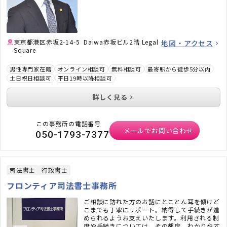
方、顧問弁護士×顧問税理士をお探しの方はお
気軽にご相談ください。
東京都港区赤坂2-14-5 Daiwa赤坂ビル2階 Legal
地図・アクセス
Square
男性専門家在籍
オンライン相談可
無料相談可
最寄駅から徒歩5分以内
土日祝日相談可
平日19時以降相談可
詳しく見る
この事務所の電話番号
メールでお問い合わせ
050-1793-7377
司法書士
行政書士
フロンティア司法書士事務所
ご相談に訪れた方のお話にとことん耳を傾けど
こまでも丁寧にサポート。納得して手続きが進
められるようお支えいたします。利用される制
度や手続きについては、その都度、わかりやす