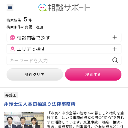
岐阜県の労働問題に強い専門家の検索結果
検索条件：
岐阜県
労働問題
5
検索結果
件
検索条件の変更・追加
相談内容で探す
エリアで探す
条件クリア
検索
する
弁護士
弁護士法人長良橋通り法律事務所
「市民と中小企業の皆さんの暮らしと権利を擁
護する」という事務所設立の際の“初心”を忘れ
ずに活動しています。交通事故、離婚、相続・
遺言、債務整理、刑事事件、企業法務などに注