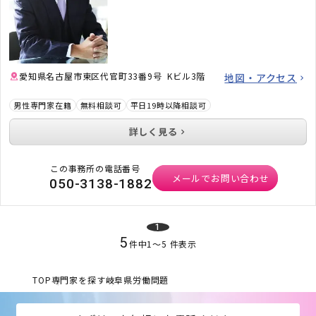
愛知県名古屋市東区代官町33番9号 Kビル3階
地図・アクセス
男性専門家在籍
無料相談可
平日19時以降相談可
詳しく見る
この事務所の電話番号
メールでお問い合わせ
050-3138-1882
1
5
件中
1
〜
5
件表示
TOP
専門家を探す
岐阜県
労働問題