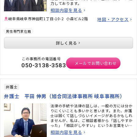
力しております。
相談内容を見る
岐阜県岐阜市神田町1丁目-10-2 小森ビル2階
地図・アクセス
男性専門家在籍
詳しく見る
この事務所の電話番号
メールでお問い合わせ
050-3138-3583
弁護士
弁護士 平田 伸男（旭合同法律事務所 岐阜事務所）
法律の手続や法律の話しは、一般の方には分か
りにくいことも多いかと思います。また、弁護
士は固くて話しづらいイメージがあるかもしれ
ませんが、私は、ご相談者様から「話しやすか
った」「相談がしやすい」というお言葉をいた
だいています。常にご相談者様の目線に立ち、
相談内容を見る
分かりやすい説明と、納得できる解決を心掛け