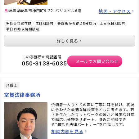
て、サポートいたします。どうぞお気軽にご相
談ください。
岐阜県岐阜市神田町9-22 パリスビル6階
地図・アクセス
男性専門家在籍
無料相談可
最寄駅から徒歩5分以内
土日祝日相談可
平日19時以降相談可
詳しく見る
この事務所の電話番号
メールでお問い合わせ
050-3138-6035
弁護士
室賀法律事務所
依頼者一人ひとりの声に丁寧に耳を傾け、状況
に合わせた最適な解決策をともに考えます。若
さを生かしたフットワークの軽さと誠実な対応
で幅広い分野をサポート。身近に相談でき
る“頼れる法律パートナー”を目指します。
相談内容を見る