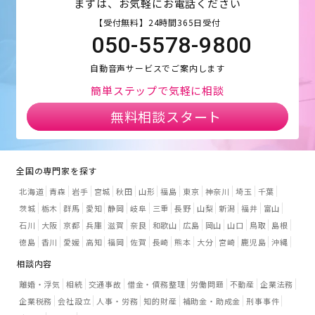
まずは、お気軽にお電話ください
【受付無料】24時間365日受付
050-5578-9800
自動音声サービスでご案内します
簡単ステップで気軽に相談
無料相談スタート
全国の専門家を探す
北海道
青森
岩手
宮城
秋田
山形
福島
東京
神奈川
埼玉
千葉
茨城
栃木
群馬
愛知
静岡
岐阜
三重
長野
山梨
新潟
福井
富山
石川
大阪
京都
兵庫
滋賀
奈良
和歌山
広島
岡山
山口
鳥取
島根
徳島
香川
愛媛
高知
福岡
佐賀
長崎
熊本
大分
宮崎
鹿児島
沖縄
相談内容
離婚・浮気
相続
交通事故
借金・債務整理
労働問題
不動産
企業法務
企業税務
会社設立
人事・労務
知的財産
補助金・助成金
刑事事件