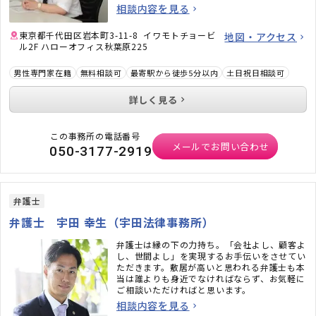
題にも力を入れています。また、相続問題、遺
相談内容を見る
言書作成、戦略的離婚サービスなどもご好評い
ただいています。
東京都千代田区岩本町3-11-8 イワモトチョービ
地図・アクセス
ル2F ハローオフィス秋葉原225
男性専門家在籍
無料相談可
最寄駅から徒歩5分以内
土日祝日相談可
詳しく見る
この事務所の電話番号
メールでお問い合わせ
050-3177-2919
弁護士
弁護士 宇田 幸生（宇田法律事務所）
弁護士は縁の下の力持ち。「会社よし、顧客よ
し、世間よし」を実現するお手伝いをさせてい
ただきます。敷居が高いと思われる弁護士も本
当は誰よりも身近でなければならず、お気軽に
ご相談いただければと思います。
相談内容を見る