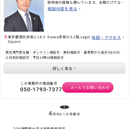
税申告の経験も積んでいます。法務だけでな
く、税務のことまで考えた包括的なサポートを
相談内容を見る
ご提供いたします。不動産・相続でお困りの
方、顧問弁護士×顧問税理士をお探しの方はお
気軽にご相談ください。
東京都港区赤坂2-14-5 Daiwa赤坂ビル2階 Legal
地図・アクセス
Square
男性専門家在籍
オンライン相談可
無料相談可
最寄駅から徒歩5分以内
土日祝日相談可
平日19時以降相談可
詳しく見る
この事務所の電話番号
メールでお問い合わせ
050-1793-7377
1
4
件中
1
〜
4
件表示
TOP
専門家を探す
福島県
許認可