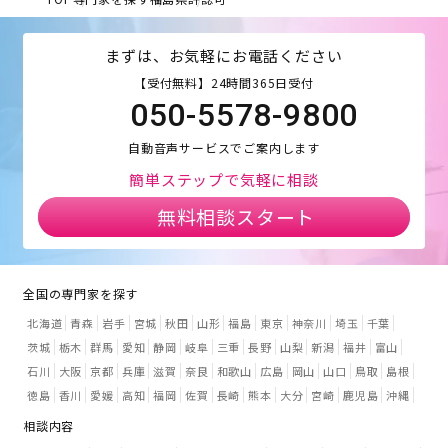
まずは、お気軽にお電話ください
【受付無料】24時間365日受付
050-5578-9800
自動音声サービスでご案内します
簡単ステップで気軽に相談
無料相談スタート
全国の専門家を探す
北海道
青森
岩手
宮城
秋田
山形
福島
東京
神奈川
埼玉
千葉
茨城
栃木
群馬
愛知
静岡
岐阜
三重
長野
山梨
新潟
福井
富山
石川
大阪
京都
兵庫
滋賀
奈良
和歌山
広島
岡山
山口
鳥取
島根
徳島
香川
愛媛
高知
福岡
佐賀
長崎
熊本
大分
宮崎
鹿児島
沖縄
相談内容