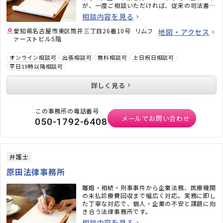
が、一度ご相談いただければ、従来の司法書士
のイメージがガラッと変わるかと思います。ど
相談内容を見る
うぞお気軽にご相談ください。
愛知県名古屋市東区筒井三丁目26番10号 リムフ
地図・アクセス
ァーストビル5階
オンライン相談可
出張相談可
無料相談可
土日祝日相談可
平日19時以降相談可
詳しく見る
この事務所の電話番号
メールでお問い合わせ
050-1792-6408
弁護士
原田法律事務所
離婚・相続・刑事事件から企業法務、医療機関
の未払診療費回収まで幅広く対応。実務に即し
た丁寧な対応で、個人・企業の不安と課題に向
き合う法律事務所です。
相談内容を見る