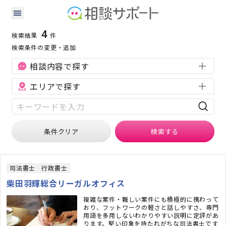
福島県の許認可に強い専門家の検索結果
検索条件：
福島県
許認可
4
検索結果
件
検索条件の変更・追加
相談内容で探す
エリアで探す
条件クリア
検索
する
司法書士
行政書士
柴田羽輝総合リーガルオフィス
複雑な案件・難しい案件にも積極的に携わって
おり、フットワークの軽さと話しやすさ、専門
用語を多用しないわかりやすい説明に定評があ
ります。堅い印象を持たれがちな司法書士です