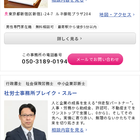
東京都新宿区新宿1-24-7 ルネ御苑プラザ204
地図・アクセス
男性専門家在籍
無料相談可
最寄駅から徒歩5分以内
詳しく見る
この事務所の電話番号
メールでお問い合わせ
050-3189-0194
行政書士
社会保険労務士
中小企業診断士
社労士事務所ブレイク・スルー
人と企業の成長を支える“伴走型パートナー”。
人事・労務から助成金、許認可、不動産までを
ワンストップで支援し、0から1、そしてその
先へ。実情に寄り添い、無理のないかたちで未
来を切り拓きます。
相談内容を見る