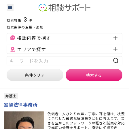
福島県の刑事事件に強い専門家の検索結果
検索条件：
福島県
刑事事件
3
検索結果
件
検索条件の変更・追加
相談内容で探す
エリアで探す
条件クリア
検索
する
弁護士
室賀法律事務所
依頼者一人ひとりの声に丁寧に耳を傾け、状況
に合わせた最適な解決策をともに考えます。若
さを生かしたフットワークの軽さと誠実な対応
で幅広い分野をサポート。身近に相談でき