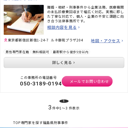
離婚・相続・刑事事件から企業法務、医療機関
の未払診療費回収まで幅広く対応。実務に即し
た丁寧な対応で、個人・企業の不安と課題に向
き合う法律事務所です。
相談内容を見る
東京都新宿区新宿1-24-7 ルネ御苑プラザ204
地図・アクセス
男性専門家在籍
無料相談可
最寄駅から徒歩5分以内
詳しく見る
この事務所の電話番号
メールでお問い合わせ
050-3189-0194
1
3
件中
1
〜
3
件表示
TOP
専門家を探す
福島県
刑事事件