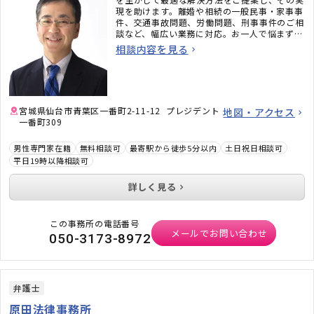
現を助けます。離婚や相続の一般民事・家事事
件、交通事故問題、労働問題、刑事事件のご相
談など、幅広い業務に対応。お一人で悩まずご
相談ください。
相談内容を見る
宮城県仙台市青葉区一番町2-11-12 プレジデント
地図・アクセス
一番町309
男性専門家在籍
無料相談可
最寄駅から徒歩5分以内
土日祝日相談可
平日19時以降相談可
詳しく見る
この事務所の電話番号
メールでお問い合わせ
050-3173-8972
弁護士
原田法律事務所