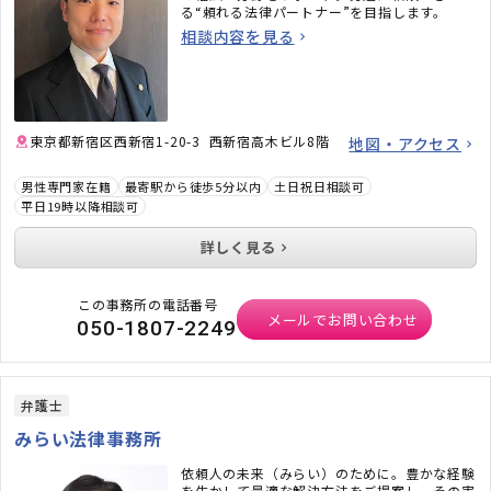
る“頼れる法律パートナー”を目指します。
相談内容を見る
東京都新宿区西新宿1-20-3 西新宿高木ビル8階
地図・アクセス
男性専門家在籍
最寄駅から徒歩5分以内
土日祝日相談可
平日19時以降相談可
詳しく見る
この事務所の電話番号
メールでお問い合わせ
050-1807-2249
弁護士
みらい法律事務所
依頼人の未来（みらい）のために。豊かな経験
を生かして最適な解決方法をご提案し、その実