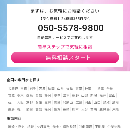
まずは、お気軽にお電話ください
【受付無料】24時間365日受付
050-5578-9800
自動音声サービスでご案内します
簡単ステップで気軽に相談
無料相談スタート
全国の専門家を探す
北海道
青森
岩手
宮城
秋田
山形
福島
東京
神奈川
埼玉
千葉
茨城
栃木
群馬
愛知
静岡
岐阜
三重
長野
山梨
新潟
福井
富山
石川
大阪
京都
兵庫
滋賀
奈良
和歌山
広島
岡山
山口
鳥取
島根
徳島
香川
愛媛
高知
福岡
佐賀
長崎
熊本
大分
宮崎
鹿児島
沖縄
相談内容
離婚・浮気
相続
交通事故
借金・債務整理
労働問題
不動産
企業法務