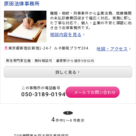
原田法律事務所
離婚・相続・刑事事件から企業法務、医療機関
の未払診療費回収まで幅広く対応。実務に即し
た丁寧な対応で、個人・企業の不安と課題に向
き合う法律事務所です。
相談内容を見る
東京都新宿区新宿1-24-7 ルネ御苑プラザ204
地図・アクセス
男性専門家在籍
無料相談可
最寄駅から徒歩5分以内
詳しく見る
この事務所の電話番号
メールでお問い合わせ
050-3189-0194
1
4
件中
1
〜
4
件表示
TOP
専門家を探す
福井県
許認可