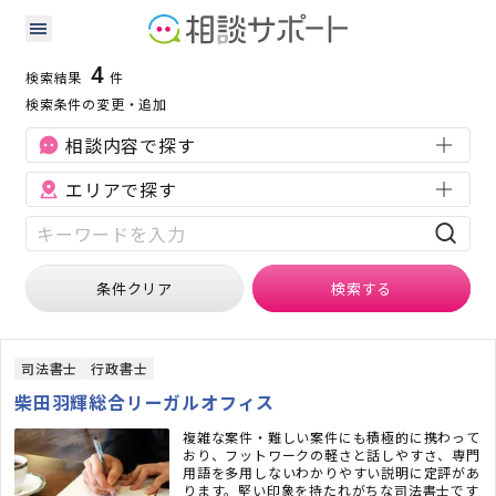
福井県の許認可に強い専門家の検索結果
検索条件：
福井県
許認可
4
検索結果
件
検索条件の変更・追加
相談内容で探す
エリアで探す
条件クリア
検索
する
司法書士
行政書士
柴田羽輝総合リーガルオフィス
複雑な案件・難しい案件にも積極的に携わって
おり、フットワークの軽さと話しやすさ、専門
用語を多用しないわかりやすい説明に定評があ
ります。堅い印象を持たれがちな司法書士です