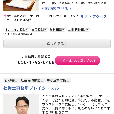
が、一度ご相談いただければ、従来の司法書士
のイメージがガラッと変わるかと思います。ど
相談内容を見る
うぞお気軽にご相談ください。
愛知県名古屋市東区筒井三丁目26番10号 リムフ
地図・アクセス
ァーストビル5階
オンライン相談可
出張相談可
無料相談可
土日祝日相談可
平日19時以降相談可
詳しく見る
この事務所の電話番号
メールでお問い合わせ
050-1792-6408
行政書士
社会保険労務士
中小企業診断士
社労士事務所ブレイク・スルー
人と企業の成長を支える“伴走型パートナー”。
人事・労務から助成金、許認可、不動産までを
ワンストップで支援し、0から1、そしてその
先へ。実情に寄り添い、無理のないかたちで未
来を切り拓きます。