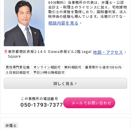
60分無料〉当事務所の代表は、弁護士・公認
会計士・税理士のライセンスに加え、宅地建物
取引士の資格を取得しおり、国税審判官、法人
税申告の経験も積んでいます。法務だけでな
く、税務のことまで考えた包括的なサポートを
相談内容を見る
ご提供いたします。不動産・相続でお困りの
方、顧問弁護士×顧問税理士をお探しの方はお
気軽にご相談ください。
東京都港区赤坂2-14-5 Daiwa赤坂ビル2階 Legal
地図・アクセス
Square
男性専門家在籍
オンライン相談可
無料相談可
最寄駅から徒歩5分以内
土日祝日相談可
平日19時以降相談可
詳しく見る
この事務所の電話番号
メールでお問い合わせ
050-1793-7377
弁護士