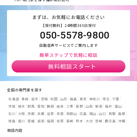
まずは、お気軽にお電話ください
【受付無料】24時間365日受付
050-5578-9800
自動音声サービスでご案内します
簡単ステップで気軽に相談
無料相談スタート
全国の専門家を探す
北海道
青森
岩手
宮城
秋田
山形
福島
東京
神奈川
埼玉
千葉
茨城
栃木
群馬
愛知
静岡
岐阜
三重
長野
山梨
新潟
福井
富山
石川
大阪
京都
兵庫
滋賀
奈良
和歌山
広島
岡山
山口
鳥取
島根
徳島
香川
愛媛
高知
福岡
佐賀
長崎
熊本
大分
宮崎
鹿児島
沖縄
相談内容