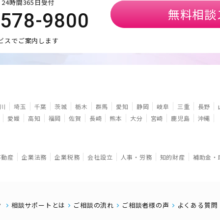
24時間365日受付
無料相談
5578-9800
ビスでご案内します
川
埼玉
千葉
茨城
栃木
群馬
愛知
静岡
岐阜
三重
長野
愛媛
高知
福岡
佐賀
長崎
熊本
大分
宮崎
鹿児島
沖縄
不動産
企業法務
企業税務
会社設立
人事・労務
知的財産
補助金・
相談サポートとは
ご相談の流れ
ご相談者様の声
よくある質問