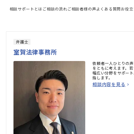
門家の検索結果
相談サポートとは
ご相談の流れ
ご相談者様の声
よくある質問
お役立
弁護士
室賀法律事務所
依頼者一人ひとりの声
をともに考えます。若
幅広い分野をサポート
指します。
相談内容を見る