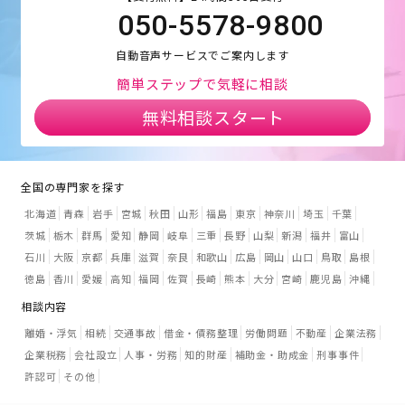
050-5578-9800
自動音声サービスでご案内します
簡単ステップで気軽に相談
無料相談スタート
全国の専門家を探す
北海道
青森
岩手
宮城
秋田
山形
福島
東京
神奈川
埼玉
千葉
茨城
栃木
群馬
愛知
静岡
岐阜
三重
長野
山梨
新潟
福井
富山
石川
大阪
京都
兵庫
滋賀
奈良
和歌山
広島
岡山
山口
鳥取
島根
徳島
香川
愛媛
高知
福岡
佐賀
長崎
熊本
大分
宮崎
鹿児島
沖縄
相談内容
離婚・浮気
相続
交通事故
借金・債務整理
労働問題
不動産
企業法務
企業税務
会社設立
人事・労務
知的財産
補助金・助成金
刑事事件
許認可
その他