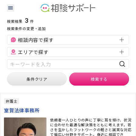
青森県の離婚・浮気に強い専門家の検索結果
検索条件：
青森県
離婚・浮気
3
検索結果
件
検索条件の変更・追加
相談内容で探す
エリアで探す
条件クリア
検索
する
弁護士
室賀法律事務所
依頼者一人ひとりの声に丁寧に耳を傾け、状況
に合わせた最適な解決策をともに考えます。若
さを生かしたフットワークの軽さと誠実な対応
で幅広い分野をサポート。身近に相談でき