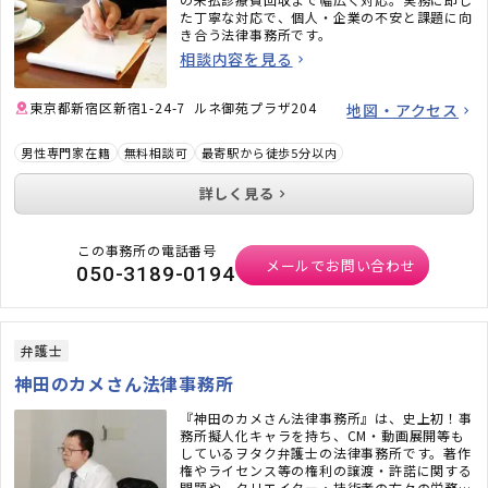
た丁寧な対応で、個人・企業の不安と課題に向
き合う法律事務所です。
相談内容を見る
東京都新宿区新宿1-24-7 ルネ御苑プラザ204
地図・アクセス
男性専門家在籍
無料相談可
最寄駅から徒歩5分以内
詳しく見る
この事務所の電話番号
メールでお問い合わせ
050-3189-0194
弁護士
神田のカメさん法律事務所
『神田のカメさん法律事務所』は、史上初！事
務所擬人化キャラを持ち、CM・動画展開等も
しているヲタク弁護士の法律事務所です。著作
権やライセンス等の権利の譲渡・許諾に関する
問題や、クリエイター・技術者の方々の労務問