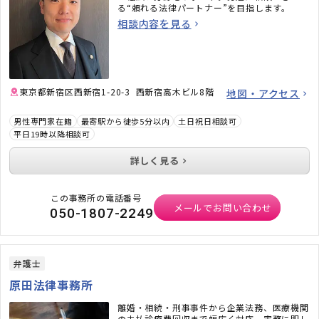
る“頼れる法律パートナー”を目指します。
相談内容を見る
東京都新宿区西新宿1-20-3 西新宿高木ビル8階
地図・アクセス
男性専門家在籍
最寄駅から徒歩5分以内
土日祝日相談可
平日19時以降相談可
詳しく見る
この事務所の電話番号
メールでお問い合わせ
050-1807-2249
弁護士
原田法律事務所
離婚・相続・刑事事件から企業法務、医療機関
の未払診療費回収まで幅広く対応。実務に即し