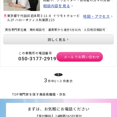
題にも力を入れています。また、相続問題、遺
相談内容を見る
言書作成、戦略的離婚サービスなどもご好評い
ただいています。
東京都千代田区岩本町3-11-8 イワモトチョービ
地図・アクセス
ル2F ハローオフィス秋葉原225
男性専門家在籍
無料相談可
最寄駅から徒歩5分以内
土日祝日相談可
詳しく見る
この事務所の電話番号
メールでお問い合わせ
050-3177-2919
1
3
件中
1
〜
3
件表示
TOP
専門家を探す
青森県
離婚・浮気
まずは、お気軽にお電話ください
【受付無料】24時間365日受付