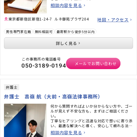
相談内容を見る
東京都新宿区新宿1-24-7 ルネ御苑プラザ204
地図・アクセス
男性専門家在籍
無料相談可
最寄駅から徒歩5分以内
詳しく見る
この事務所の電話番号
メールでお問い合わせ
050-3189-0194
弁護士
弁護士 高嶺 航（大前・高嶺法律事務所）
何から質問すればよいか分からない方や、ゴー
ルが見えず不安な方も、まずはご相談くださ
い。
丁寧なヒアリングと迅速な対応で想いに寄り添
い、最適な解決へと導く、安心して頼れる法律
事務所です。
相談内容を見る