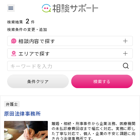
山口県の借金・債務整理に強い専門家の検索結果
検索条件：
山口県
借金・債務整理
2
検索結果
件
検索条件の変更・追加
相談内容で探す
エリアで探す
条件クリア
検索
する
弁護士
原田法律事務所
離婚・相続・刑事事件から企業法務、医療機関
の未払診療費回収まで幅広く対応。実務に即し
た丁寧な対応で、個人・企業の不安と課題に向
き合う法律事務所です。