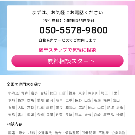
まずは、お気軽にお電話ください
【受付無料】24時間365日受付
050-5578-9800
自動音声サービスでご案内します
簡単ステップで気軽に相談
無料相談スタート
全国の専門家を探す
北海道
青森
岩手
宮城
秋田
山形
福島
東京
神奈川
埼玉
千葉
茨城
栃木
群馬
愛知
静岡
岐阜
三重
長野
山梨
新潟
福井
富山
石川
大阪
京都
兵庫
滋賀
奈良
和歌山
広島
岡山
山口
鳥取
島根
徳島
香川
愛媛
高知
福岡
佐賀
長崎
熊本
大分
宮崎
鹿児島
沖縄
相談内容
離婚・浮気
相続
交通事故
借金・債務整理
労働問題
不動産
企業法務