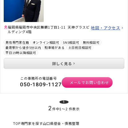
福岡県福岡市中央区舞鶴1丁目1-11 天神グラスビ
地図・アクセス
ルディング4階
男性専門家在籍
オンライン相談可
SNS相談可
無料相談可
最寄駅から徒歩5分以内
駐車場がある
土日祝日相談可
平日19時以降相談可
詳しく見る
この事務所の電話番号
メールでお問い合わせ
050-1809-1127
1
2
件中
1
〜
2
件表示
TOP
専門家を探す
山口県
借金・債務整理