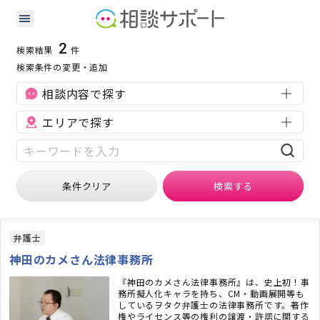
山形県の知的財産に強い専門家の検索結果
検索条件：
山形県
知的財産
2
検索結果
件
検索条件の変更・追加
相談内容で探す
エリアで探す
条件クリア
検索
する
弁護士
神田のカメさん法律事務所
『神田のカメさん法律事務所』は、史上初！事
務所擬人化キャラを持ち、CM・動画展開等も
しているヲタク弁護士の法律事務所です。著作
権やライセンス等の権利の譲渡・許諾に関する