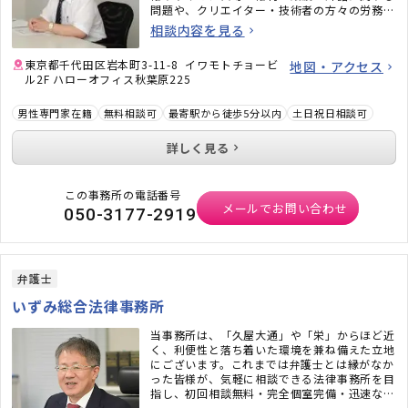
問題や、クリエイター・技術者の方々の労務問
題にも力を入れています。また、相続問題、遺
相談内容を見る
言書作成、戦略的離婚サービスなどもご好評い
ただいています。
東京都千代田区岩本町3-11-8 イワモトチョービ
地図・アクセス
ル2F ハローオフィス秋葉原225
男性専門家在籍
無料相談可
最寄駅から徒歩5分以内
土日祝日相談可
詳しく見る
この事務所の電話番号
メールでお問い合わせ
050-3177-2919
弁護士
いずみ総合法律事務所
当事務所は、「久屋大通」や「栄」からほど近
く、利便性と落ち着いた環境を兼ね備えた立地
にございます。これまでは弁護士とは縁がなか
った皆様が、気軽に相談できる法律事務所を目
指し、初回相談無料・完全個室完備・迅速なメ
ール対応など、相談しやすい環境も整えていま