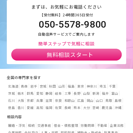
まずは、お気軽にお電話ください
【受付無料】24時間365日受付
050-5578-9800
自動音声サービスでご案内します
簡単ステップで気軽に相談
無料相談スタート
全国の専門家を探す
北海道
青森
岩手
宮城
秋田
山形
福島
東京
神奈川
埼玉
千葉
茨城
栃木
群馬
愛知
静岡
岐阜
三重
長野
山梨
新潟
福井
富山
石川
大阪
京都
兵庫
滋賀
奈良
和歌山
広島
岡山
山口
鳥取
島根
徳島
香川
愛媛
高知
福岡
佐賀
長崎
熊本
大分
宮崎
鹿児島
沖縄
相談内容
離婚・浮気
相続
交通事故
借金・債務整理
労働問題
不動産
企業法務
企業税務
会社設立
人事・労務
知的財産
補助金・助成金
刑事事件