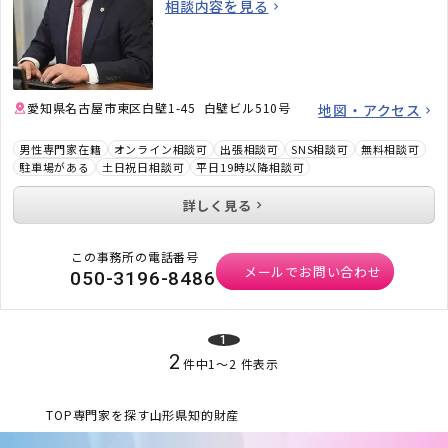
相談内容を見る
す。「弁護士に相談するべきかわからない」と
いう段階でも構いません。ぜひお気軽にご相談
ください。
愛知県名古屋市東区白壁1-45 白壁ビル510号
地図・アクセス
男性専門家在籍
オンライン相談可
出張相談可
SNS相談可
無料相談可
駐車場がある
土日祝日相談可
平日19時以降相談可
詳しく見る
この事務所の電話番号
メールでお問い合わせ
050-3196-8486
1
2
件中
1
〜
2
件表示
TOP
専門家を探す
山形県
知的財産