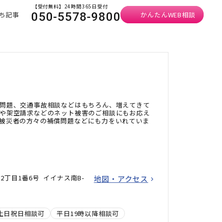
【受付無料】24時間365日受付
ち記事
かんたんWEB相談
050-5578-9800
問題、交通事故相談などはもちろん、増えてきて
や架空請求などのネット被害のご相談にもお応え
被災者の方々の補償問題などにも力をいれていま
丁目1番6号 イイナス南B-
地図・アクセス
土日祝日相談可
平日19時以降相談可