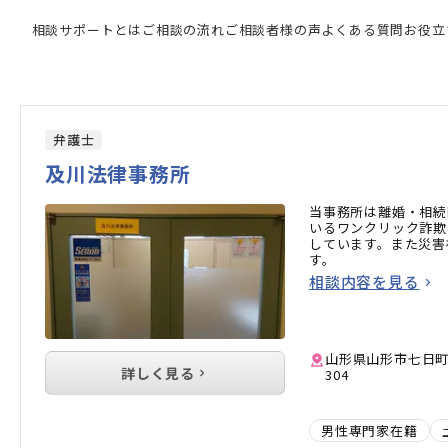
強い専門家の検索結果
相談サポートとは
ご相談の流れ
ご相談者様の声
よくある質問
お役立
弁護士
及川法律事務所
当事務所は離婚・相続
いるワンクリック詐欺
しています。また災害
す。
相談内容を見る
山形県山形市七日町2
詳しく見る
304
男性専門家在籍