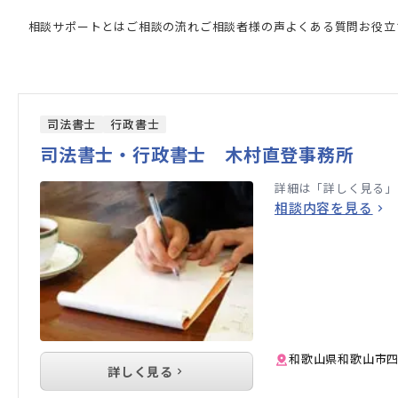
門家の検索結果
相談サポートとは
ご相談の流れ
ご相談者様の声
よくある質問
お役立
司法書士
行政書士
司法書士・行政書士 木村直登事務所
詳細は「詳しく見る」
相談内容を見る
和歌山県和歌山市四
詳しく見る