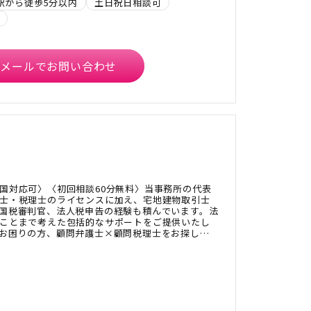
駅から徒歩5分以内
土日祝日相談可
メールでお問い合わせ
国対応可〉〈初回相談60分無料〉当事務所の代表
士・税理士のライセンスに加え、宅地建物取引士
国税審判官、法人税申告の経験も積んでいます。法
ことまで考えた包括的なサポートをご提供いたし
お困りの方、顧問弁護士×顧問税理士をお探しの
ださい。