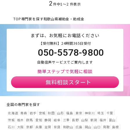
2
件中
1
〜
2
件表示
TOP
専門家を探す
和歌山県
補助金・助成金
まずは、お気軽にお電話ください
【受付無料】24時間365日受付
050-5578-9800
自動音声サービスでご案内します
簡単ステップで気軽に相談
無料相談スタート
全国の専門家を探す
北海道
青森
岩手
宮城
秋田
山形
福島
東京
神奈川
埼玉
千葉
茨城
栃木
群馬
愛知
静岡
岐阜
三重
長野
山梨
新潟
福井
富山
石川
大阪
京都
兵庫
滋賀
奈良
和歌山
広島
岡山
山口
鳥取
島根