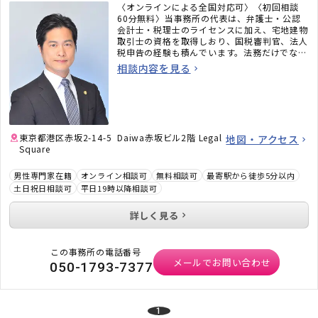
〈オンラインによる全国対応可〉〈初回相談
60分無料〉当事務所の代表は、弁護士・公認
会計士・税理士のライセンスに加え、宅地建物
取引士の資格を取得しおり、国税審判官、法人
税申告の経験も積んでいます。法務だけでな
く、税務のことまで考えた包括的なサポートを
相談内容を見る
ご提供いたします。不動産・相続でお困りの
方、顧問弁護士×顧問税理士をお探しの方はお
気軽にご相談ください。
東京都港区赤坂2-14-5 Daiwa赤坂ビル2階 Legal
地図・アクセス
Square
男性専門家在籍
オンライン相談可
無料相談可
最寄駅から徒歩5分以内
土日祝日相談可
平日19時以降相談可
詳しく見る
この事務所の電話番号
メールでお問い合わせ
050-1793-7377
1