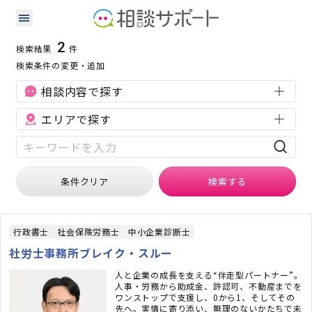
和歌山県の補助金・助成金に強い専門家の検索結果
検索条件：
和歌山県
補助金・助成金
2
検索結果
件
検索条件の変更・追加
相談内容で探す
エリアで探す
条件クリア
検索
する
行政書士
社会保険労務士
中小企業診断士
社労士事務所ブレイク・スルー
人と企業の成長を支える“伴走型パートナー”。
人事・労務から助成金、許認可、不動産までを
ワンストップで支援し、0から1、そしてその
先へ。実情に寄り添い、無理のないかたちで未