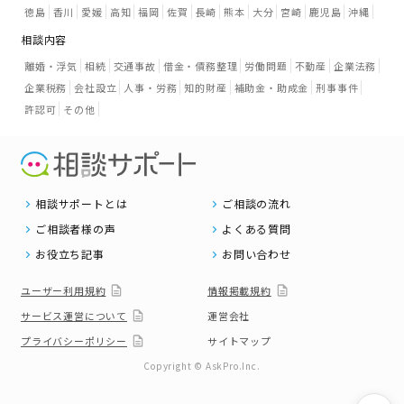
徳島
香川
愛媛
高知
福岡
佐賀
長崎
熊本
大分
宮崎
鹿児島
沖縄
相談内容
離婚・浮気
相続
交通事故
借金・債務整理
労働問題
不動産
企業法務
企業税務
会社設立
人事・労務
知的財産
補助金・助成金
刑事事件
許認可
その他
相談サポートとは
ご相談の流れ
ご相談者様の声
よくある質問
お役立ち記事
お問い合わせ
ユーザー利用規約
情報掲載規約
サービス運営について
運営会社
プライバシーポリシー
サイトマップ
Copyright © AskPro.Inc.