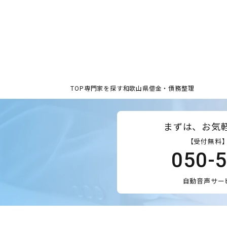
TOP
専門家を探す
和歌山県
借金・債務整理
まずは、お気
【受付無料】
050-
自動音声サー