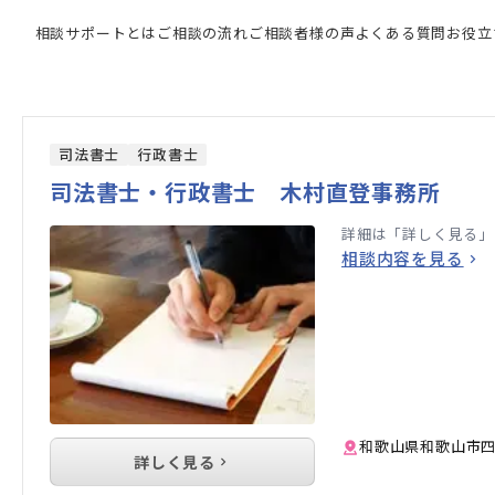
に強い専門家の検索結果
相談サポートとは
ご相談の流れ
ご相談者様の声
よくある質問
お役立
司法書士
行政書士
司法書士・行政書士 木村直登事務所
詳細は「詳しく見る」
相談内容を見る
和歌山県和歌山市四
詳しく見る