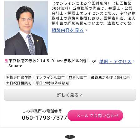
〈オンラインによる全国対応可〉〈初回相談
60分無料〉当事務所の代表は、弁護士・公認
会計士・税理士のライセンスに加え、宅地建物
取引士の資格を取得しおり、国税審判官、法人
税申告の経験も積んでいます。法務だけでな
く、税務のことまで考えた包括的なサポートを
相談内容を見る
ご提供いたします。不動産・相続でお困りの
方、顧問弁護士×顧問税理士をお探しの方はお
気軽にご相談ください。
東京都港区赤坂2-14-5 Daiwa赤坂ビル2階 Legal
地図・アクセス
Square
男性専門家在籍
オンライン相談可
無料相談可
最寄駅から徒歩5分以内
土日祝日相談可
平日19時以降相談可
詳しく見る
この事務所の電話番号
メールでお問い合わせ
050-1793-7377
1