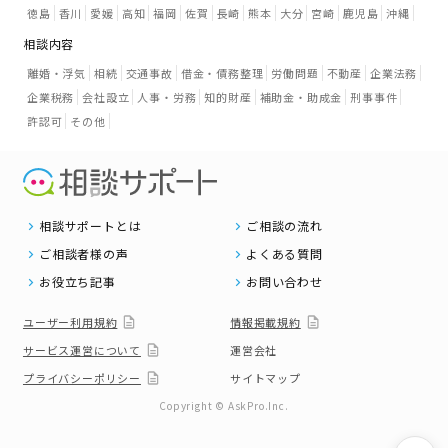
徳島
香川
愛媛
高知
福岡
佐賀
長崎
熊本
大分
宮崎
鹿児島
沖縄
相談内容
離婚・浮気
相続
交通事故
借金・債務整理
労働問題
不動産
企業法務
企業税務
会社設立
人事・労務
知的財産
補助金・助成金
刑事事件
許認可
その他
相談サポートとは
ご相談の流れ
ご相談者様の声
よくある質問
お役立ち記事
お問い合わせ
ユーザー利用規約
情報掲載規約
サービス運営について
運営会社
プライバシーポリシー
サイトマップ
Copyright © AskPro.Inc.