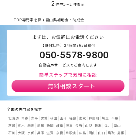
2
件中
1
〜
2
件表示
TOP
専門家を探す
富山県
補助金・助成金
まずは、お気軽にお電話ください
【受付無料】24時間365日受付
050-5578-9800
自動音声サービスでご案内します
簡単ステップで気軽に相談
無料相談スタート
全国の専門家を探す
北海道
青森
岩手
宮城
秋田
山形
福島
東京
神奈川
埼玉
千葉
茨城
栃木
群馬
愛知
静岡
岐阜
三重
長野
山梨
新潟
福井
富山
石川
大阪
京都
兵庫
滋賀
奈良
和歌山
広島
岡山
山口
鳥取
島根