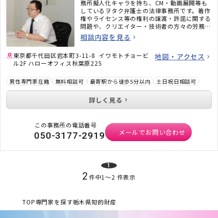
務所擬人化キャラを持ち、CM・動画展開等も
しているヲタク弁護士の法律事務所です。著作
権やライセンス等の権利の譲渡・許諾に関する
問題や、クリエイター・技術者の方々の労務問
題にも力を入れています。また、相続問題、遺
相談内容を見る
言書作成、戦略的離婚サービスなどもご好評い
ただいています。
東京都千代田区岩本町3-11-8 イワモトチョービ
地図・アクセス
ル2F ハローオフィス秋葉原225
男性専門家在籍
無料相談可
最寄駅から徒歩5分以内
土日祝日相談可
詳しく見る
この事務所の電話番号
メールでお問い合わせ
050-3177-2919
1
2
件中
1
〜
2
件表示
TOP
専門家を探す
栃木県
知的財産