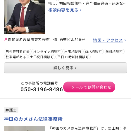
指し、初回相談無料・完全個室完備・迅速なメ
ール対応など、相談しやすい環境も整えていま
相談内容を見る
す。「弁護士に相談するべきかわからない」と
いう段階でも構いません。ぜひお気軽にご相談
ください。
愛知県名古屋市東区白壁1-45 白壁ビル510号
地図・アクセス
男性専門家在籍
オンライン相談可
出張相談可
SNS相談可
無料相談可
駐車場がある
土日祝日相談可
平日19時以降相談可
詳しく見る
この事務所の電話番号
メールでお問い合わせ
050-3196-8486
弁護士
神田のカメさん法律事務所
『神田のカメさん法律事務所』は、史上初！事