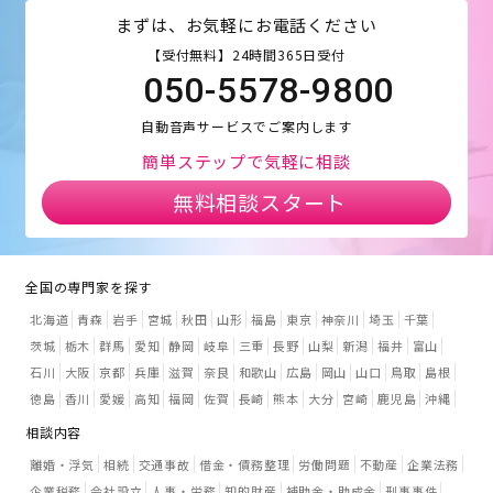
まずは、お気軽にお電話ください
【受付無料】24時間365日受付
050-5578-9800
自動音声サービスでご案内します
簡単ステップで気軽に相談
無料相談スタート
全国の専門家を探す
北海道
青森
岩手
宮城
秋田
山形
福島
東京
神奈川
埼玉
千葉
茨城
栃木
群馬
愛知
静岡
岐阜
三重
長野
山梨
新潟
福井
富山
石川
大阪
京都
兵庫
滋賀
奈良
和歌山
広島
岡山
山口
鳥取
島根
徳島
香川
愛媛
高知
福岡
佐賀
長崎
熊本
大分
宮崎
鹿児島
沖縄
相談内容
離婚・浮気
相続
交通事故
借金・債務整理
労働問題
不動産
企業法務
企業税務
会社設立
人事・労務
知的財産
補助金・助成金
刑事事件