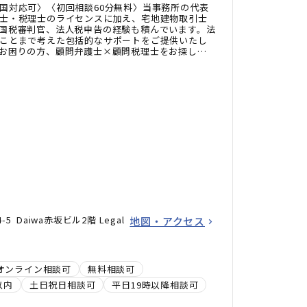
国対応可〉〈初回相談60分無料〉当事務所の代表
士・税理士のライセンスに加え、宅地建物取引士
国税審判官、法人税申告の経験も積んでいます。法
ことまで考えた包括的なサポートをご提供いたし
お困りの方、顧問弁護士×顧問税理士をお探しの
ださい。
5 Daiwa赤坂ビル2階 Legal
地図・アクセス
オンライン相談可
無料相談可
以内
土日祝日相談可
平日19時以降相談可