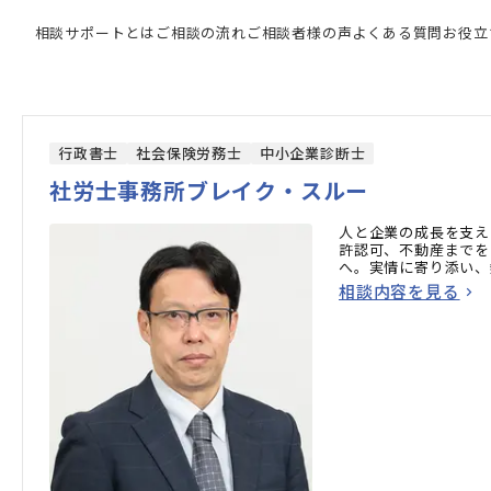
強い専門家の検索結果
相談サポートとは
ご相談の流れ
ご相談者様の声
よくある質問
お役立
行政書士
社会保険労務士
中小企業診断士
社労士事務所ブレイク・スルー
人と企業の成長を支え
許認可、不動産までを
へ。実情に寄り添い、
相談内容を見る