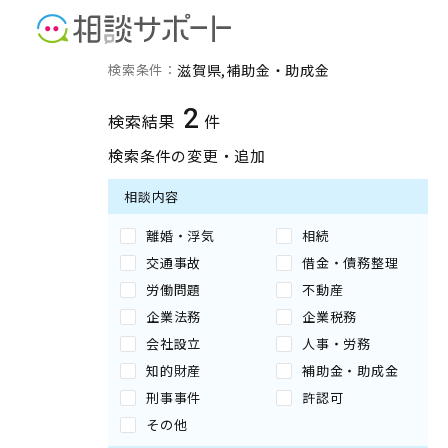
滋賀県の補助金・助成金に
検索条件：
滋賀県
補助金・助成金
2
検索結果
件
検索条件の変更・追加
相談内容
離婚・浮気
相続
交通事故
借金・債務整理
労働問題
不動産
企業法務
企業税務
会社設立
人事・労務
知的財産
補助金・助成金
刑事事件
許認可
その他