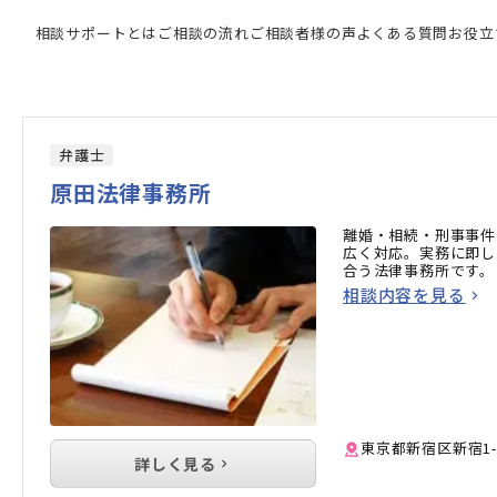
強い専門家の検索結果
相談サポートとは
ご相談の流れ
ご相談者様の声
よくある質問
お役立
弁護士
原田法律事務所
離婚・相続・刑事事件
広く対応。実務に即し
合う法律事務所です。
相談内容を見る
東京都新宿区新宿1-
詳しく見る