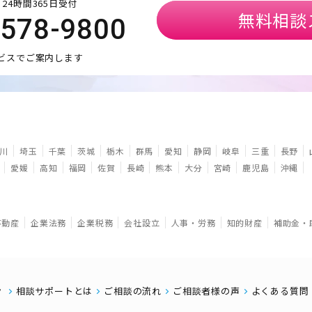
24時間365日受付
無料相談
5578-9800
ビスでご案内します
川
埼玉
千葉
茨城
栃木
群馬
愛知
静岡
岐阜
三重
長野
愛媛
高知
福岡
佐賀
長崎
熊本
大分
宮崎
鹿児島
沖縄
不動産
企業法務
企業税務
会社設立
人事・労務
知的財産
補助金・
相談サポートとは
ご相談の流れ
ご相談者様の声
よくある質問