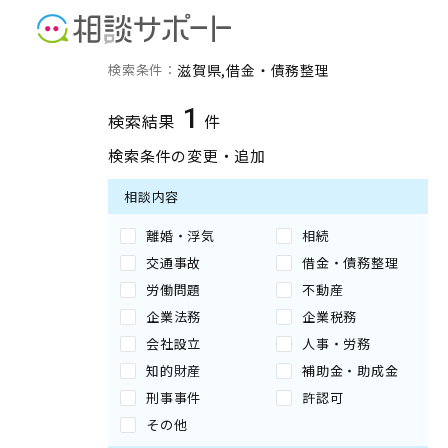
滋賀県の借金・債務整理に
検索条件：
滋賀県
借金・債務整理
1
検索結果
件
検索条件の変更・追加
相談内容
離婚・浮気
相続
交通事故
借金・債務整理
労働問題
不動産
企業法務
企業税務
会社設立
人事・労務
知的財産
補助金・助成金
刑事事件
許認可
その他