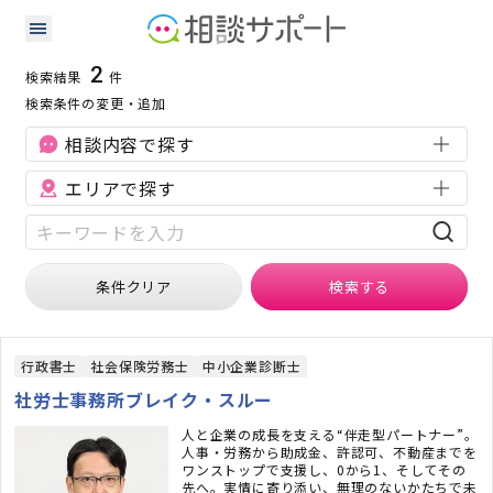
新潟県の補助金・助成金に強い専門家の検索結果
検索条件：
新潟県
補助金・助成金
2
検索結果
件
検索条件の変更・追加
相談内容で探す
エリアで探す
条件クリア
検索
する
行政書士
社会保険労務士
中小企業診断士
社労士事務所ブレイク・スルー
人と企業の成長を支える“伴走型パートナー”。
人事・労務から助成金、許認可、不動産までを
ワンストップで支援し、0から1、そしてその
先へ。実情に寄り添い、無理のないかたちで未