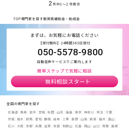
2
件中
1
〜
2
件表示
TOP
専門家を探す
新潟県
補助金・助成金
まずは、お気軽にお電話ください
【受付無料】24時間365日受付
050-5578-9800
自動音声サービスでご案内します
簡単ステップで気軽に相談
無料相談スタート
全国の専門家を探す
北海道
青森
岩手
宮城
秋田
山形
福島
東京
神奈川
埼玉
千葉
茨城
栃木
群馬
愛知
静岡
岐阜
三重
長野
山梨
新潟
福井
富山
石川
大阪
京都
兵庫
滋賀
奈良
和歌山
広島
岡山
山口
鳥取
島根