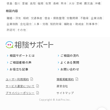
徳島
香川
愛媛
高知
福岡
佐賀
長崎
熊本
大分
宮崎
鹿児島
沖縄
相談内容
離婚・浮気
相続
交通事故
借金・債務整理
労働問題
不動産
企業法務
企業税務
会社設立
人事・労務
知的財産
補助金・助成金
刑事事件
許認可
その他
相談サポートとは
ご相談の流れ
ご相談者様の声
よくある質問
お役立ち記事
お問い合わせ
ユーザー利用規約
情報掲載規約
サービス運営について
運営会社
プライバシーポリシー
サイトマップ
Copyright © AskPro.Inc.