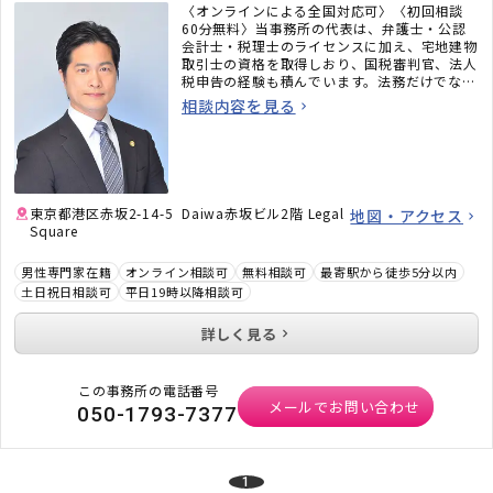
〈オンラインによる全国対応可〉〈初回相談
60分無料〉当事務所の代表は、弁護士・公認
会計士・税理士のライセンスに加え、宅地建物
取引士の資格を取得しおり、国税審判官、法人
税申告の経験も積んでいます。法務だけでな
く、税務のことまで考えた包括的なサポートを
相談内容を見る
ご提供いたします。不動産・相続でお困りの
方、顧問弁護士×顧問税理士をお探しの方はお
気軽にご相談ください。
東京都港区赤坂2-14-5 Daiwa赤坂ビル2階 Legal
地図・アクセス
Square
男性専門家在籍
オンライン相談可
無料相談可
最寄駅から徒歩5分以内
土日祝日相談可
平日19時以降相談可
詳しく見る
この事務所の電話番号
メールでお問い合わせ
050-1793-7377
1