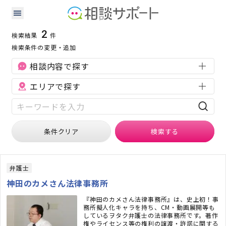
奈良県の知的財産に強い専門家の検索結果
検索条件：
奈良県
知的財産
2
検索結果
件
検索条件の変更・追加
相談内容で探す
エリアで探す
条件クリア
検索
する
弁護士
神田のカメさん法律事務所
『神田のカメさん法律事務所』は、史上初！事
務所擬人化キャラを持ち、CM・動画展開等も
しているヲタク弁護士の法律事務所です。著作
権やライセンス等の権利の譲渡・許諾に関する