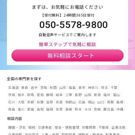
まずは、お気軽にお電話ください
【受付無料】24時間365日受付
050-5578-9800
自動音声サービスでご案内します
簡単ステップで気軽に相談
無料相談スタート
全国の専門家を探す
北海道
青森
岩手
宮城
秋田
山形
福島
東京
神奈川
埼玉
千葉
茨城
栃木
群馬
愛知
静岡
岐阜
三重
長野
山梨
新潟
福井
富山
石川
大阪
京都
兵庫
滋賀
奈良
和歌山
広島
岡山
山口
鳥取
島根
徳島
香川
愛媛
高知
福岡
佐賀
長崎
熊本
大分
宮崎
鹿児島
沖縄
相談内容
離婚・浮気
相続
交通事故
借金・債務整理
労働問題
不動産
企業法務
企業税務
会社設立
人事・労務
知的財産
補助金・助成金
刑事事件