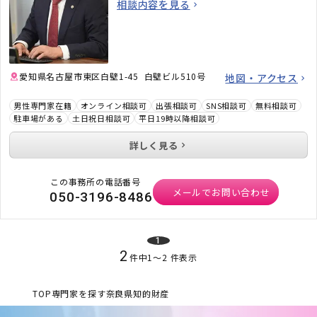
相談内容を見る
す。「弁護士に相談するべきかわからない」と
いう段階でも構いません。ぜひお気軽にご相談
ください。
愛知県名古屋市東区白壁1-45 白壁ビル510号
地図・アクセス
男性専門家在籍
オンライン相談可
出張相談可
SNS相談可
無料相談可
駐車場がある
土日祝日相談可
平日19時以降相談可
詳しく見る
この事務所の電話番号
メールでお問い合わせ
050-3196-8486
1
2
件中
1
〜
2
件表示
TOP
専門家を探す
奈良県
知的財産