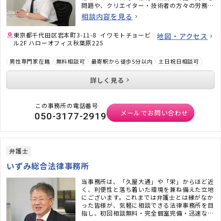
問題や、クリエイター・技術者の方々の労務問
題にも力を入れています。また、相続問題、遺
相談内容を見る
言書作成、戦略的離婚サービスなどもご好評い
ただいています。
東京都千代田区岩本町3-11-8 イワモトチョービ
地図・アクセス
ル2F ハローオフィス秋葉原225
男性専門家在籍
無料相談可
最寄駅から徒歩5分以内
土日祝日相談可
詳しく見る
この事務所の電話番号
メールでお問い合わせ
050-3177-2919
弁護士
いずみ総合法律事務所
当事務所は、「久屋大通」や「栄」からほど近
く、利便性と落ち着いた環境を兼ね備えた立地
にございます。これまでは弁護士とは縁がなか
った皆様が、気軽に相談できる法律事務所を目
指し、初回相談無料・完全個室完備・迅速なメ
ール対応など、相談しやすい環境も整えていま